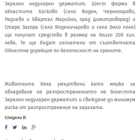
Заразен нодуларен дерматит. Шест ферми в
областите Хасково (село Воден, Черногорово,
Радиево и квартал Марийно, град Димитровград) и
Стара Загора (село Воденичарово и село Бяло поле)
ще получат средства в размер на близо 200 хил.
лева. Те ще бъдат изплатени от съответната
Областна дирекция по безопасност на храните.
Животните бяха умъртвени като мярка за
овладяване на разпространението на болестта
Заразен нодуларен дерматит и свеждане до минимум
риска от разпространение на заразата.
Сподели в: