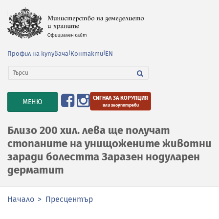
Профил на купувача
|
Контакти
|
EN
СИГНАЛ ЗА КОРУПЦИЯ
TOGGLE
МЕНЮ
или злоупотреби
NAVIGATION
Близо 200 хил. лева ще получат
стопаните на унищожените животни
заради болестта Заразен нодуларен
дерматит
Начало
Пресцентър