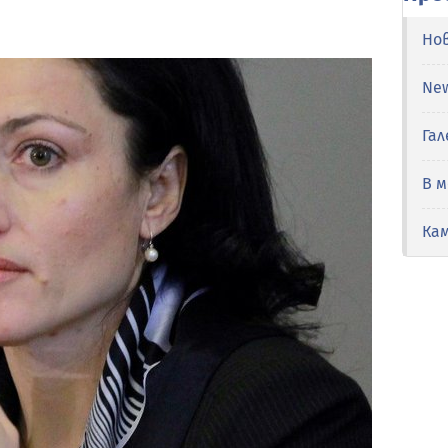
Но
Ne
Гал
В 
Ка