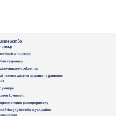
истерство
нистър
местник-министри
авен секретар
рламентарен секретар
ъжностно лице по защита на данните
МЗХ
руктура
итен комитет
оростепенни разпоредители
рговски дружества и държавни
едприятия