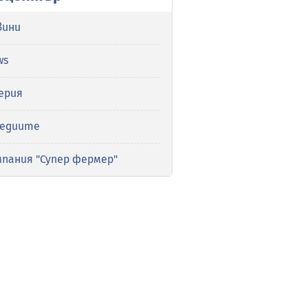
вини
ws
ерия
медиите
мпания "Супер фермер"