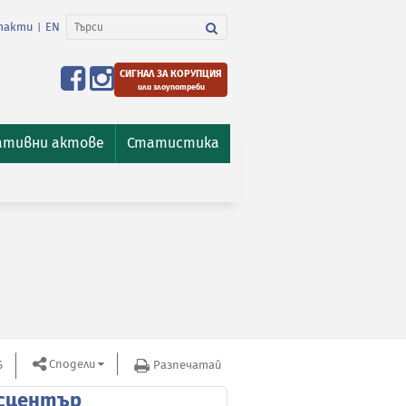
такти
EN
|
СИГНАЛ ЗА КОРУПЦИЯ
или злоупотреби
ативни актове
Статистика
Сподели
S
Разпечатай
сцентър