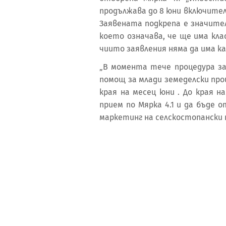
продължава до 8 юни включител
Заявената подкрепа е значите
което означава, че ще има кл
чиито заявления няма да има ка
„В момента тече процедура за
помощ за млади земеделски пр
края на месец юни . До края 
прием по Мярка 4.1 и да бъде 
маркетинг на селскостопански 