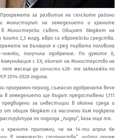
 Програмата за развитие на селските райони
бщи министърът на земеделието и храните
г в Министерски съвет. Общият бюджет на
т които 2,3 млрд. евро са европейски средства.
ограмата на България е сред първата половина
членки, получила одобрение. По думите й,
 комуникация с ЕК, екипът на Министерство на
а пет месеца да изчисти 426- те забележки по
Р 2014-2020 година.
ози програмен период, съгласно одобрената вече
са в земеделието ще бъдат предоставени 1,111
са предвидени за инвестиции в околна среда и
вро от общия бюджет са насочени към подкрепа
раструктура по подхода „Лидер“, каза още тя.
и храните припомни, че на 14-ти април бе
ции в земеделски стопанства“, чийто прием