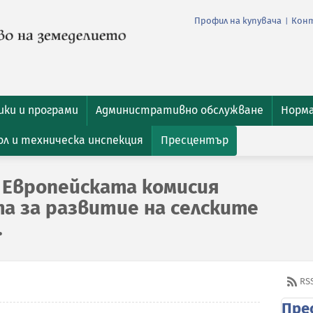
Профил на купувача
Кон
|
ки и програми
Административно обслужване
Норм
л и техническа инспекция
Пресцентър
 Европейската комисия
а за развитие на селските
.
RS
Пре