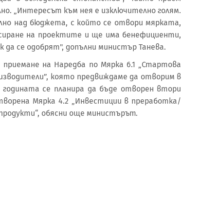
но. „Интересът към нея е изключително голям.
лно над бюджета, с който се отвори мярката,
асиране на проектите и ще има бенефициенти,
к да се одобрят", допълни министър Танева.
 приемане на Наредба по Мярка 6.1 „Стартова
оизводители”, която предвиждаме да отворим в
на годината се планира да бъде отворен втори
отворена Мярка 4.2 „Инвестиции в преработка/
продукти“, обясни още министърът.