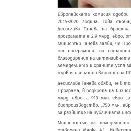
Европейската комисия одобри
2014-2020 година. Това съо
Десислава Танева на брифин
програмата е 2,9 млрд. евро, о
Министър Танева заяви, че Пр
от програмите на страните-
благодарение на интензивната
земеделието и храните успя з
първия изпратен вариант на ПРС
Десислава Танева обяви, че в т
Програма, в подкрепа на бизне
млрд. евро, а 919 млн. евро 
биопроизводство. „750 млн. е
за развитие на публичната инф
Министърът на земеделието 
отворена Мярка 4.1 „Инвести