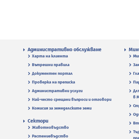
Административно обслужване
Мин
Харта на клиента
Ми
Вътрешни правила
За
Документен портал
Гл
Проверка на преписка
Па
Административни услуги
Дл
в 
Най-често срещани въпроси и отговори
Ст
Комисия за земеделските земи
Од
Сектори
Вт
Животновъдство
Тъ
Растениевъдство
пр