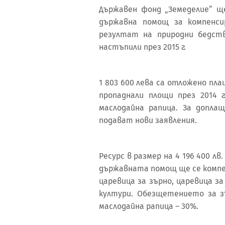
Държавен фонд „Земеделие“ ще
държавна помощ за компенси
резултат на природни бедств
настъпили през 2015 г.
1 803 600 лева са отложено пл
пропаднали площи през 2014 
маслодайна рапица. За допл
подават нови заявления.
Ресурс в размер на 4 196 400 лв.
държавната помощ ще се компе
царевица за зърно, царевица за
култури. Обезщетението за з
маслодайна рапица – 30%.