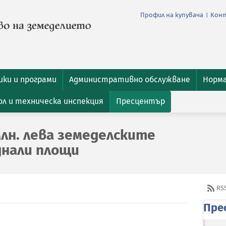
Профил на купувача
Кон
|
ки и програми
Административно обслужване
Норм
л и техническа инспекция
Пресцентър
лн. лева земеделските
днали площи
RS
Пре