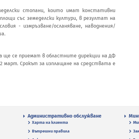
меделски стопани, които имат констативни
 площи със земеделски култури, в резултат на
ловия - измръзване/осланяване, наводнения/
ша.
та ще се приемат в областните дирекции на ДФ
 2 март. Срокът за изплащане на средствата е
Административно обслужване
Мин
Харта на клиента
Ми
Вътрешни правила
За