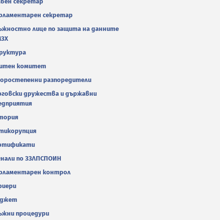
авен секретар
рламентарен секретар
ъжностно лице по защита на данните
МЗХ
руктура
итен комитет
оростепенни разпоредители
рговски дружества и държавни
едприятия
тория
тикорупция
ртификати
гнали по ЗЗЛПСПОИН
рламентарен контрол
риери
джет
ъжни процедури