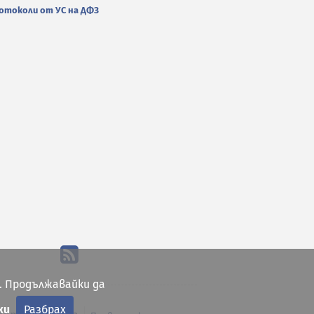
отоколи от УС на ДФЗ
. Продължавайки да
ки
Разбрах