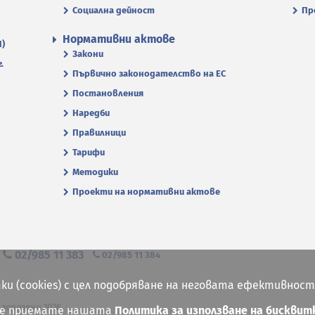
Социална дейност
Пр
Нормативни актове
П)
Закони
.
Първично законодателство на ЕС
Постановления
Наредби
Правилници
Тарифи
Методики
Проекти на нормативни актове
я
02/985 11 383
02/985 11 384
ки (cookies) с цел подобряване на неговата ефективност
 запазени 2026
ие приемате нашата
Политика за използване на бисквит