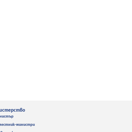
истерство
нистър
местник-министри