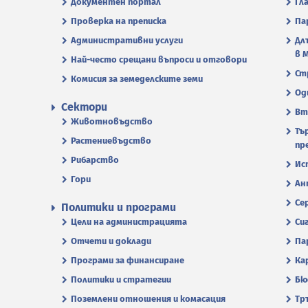
Документен портал
Гл
Проверка на преписка
Па
Административни услуги
Дл
в 
Най-често срещани въпроси и отговори
Ст
Комисия за земеделските земи
Од
Сектори
Вт
Животновъдство
Тъ
Растениевъдство
пр
Рибарство
Ис
Гори
Ан
Се
Политики и програми
Цели на администрацията
Си
Отчети и доклади
Па
Програми за финансиране
Ка
Политики и стратегии
Бю
Поземлени отношения и комасация
Тр