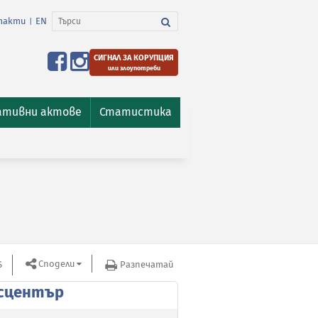
такти
EN
|
СИГНАЛ ЗА КОРУПЦИЯ
или злоупотреби
ативни актове
Статистика
Сподели
S
Разпечатай
сцентър