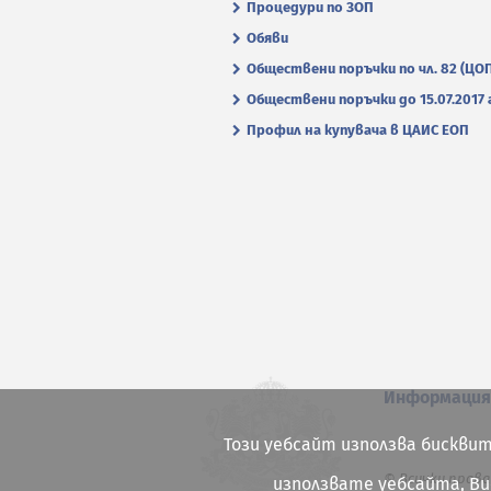
Процедури по ЗОП
Обяви
Обществени поръчки по чл. 82 (ЦО
Обществени поръчки до 15.07.2017 г
Профил на купувача в ЦАИС ЕОП
Информаци
Този уебсайт използва бисквит
© Всички права
използвате уебсайта, В