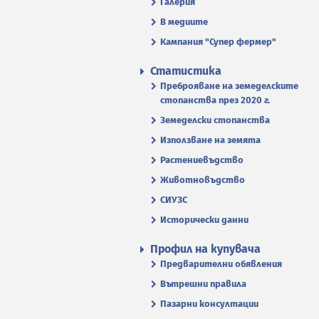
Галерия
В медиите
Кампания "Супер фермер"
Статистика
Преброяване на земеделските
стопанства през 2020 г.
Земеделски стопанства
Използване на земята
Растениевъдство
Животновъдство
СИУЗС
Исторически данни
Профил на купувача
Предварителни обявления
Вътрешни правила
Пазарни консултации