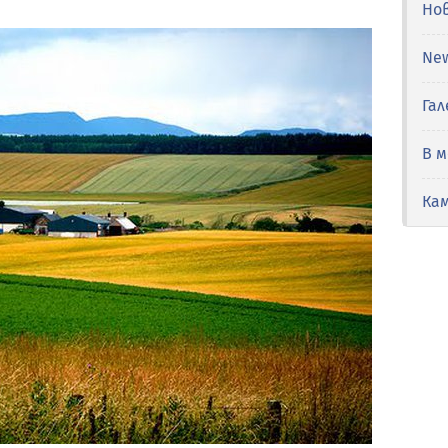
Но
Ne
Гал
В 
Ка