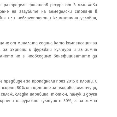
 разпредели финансов ресурс от 6 млн. лева
ране на загубите на земеделски стопани в
ия или неблагоприятни климатични условия,
ащане от миналата година като компенсация за
г. за зърнени и фуражни култури и за зимна
ащането не е необходимо бенефициентите да
 е предвиден за пропаднали през 2015 г. площи. С
нсират 80% от щетите за плодове, зеленчуци,
 силаж, сладка царевица, тютюн, памук и други
ърнени и фуражни култури е 50%, а за зимна