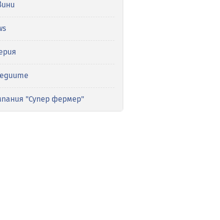
вини
ws
ерия
медиите
мпания "Супер фермер"