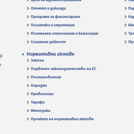
Отчети и доклади
Па
Програми за финансиране
Ка
Политики и стратегии
Бю
Поземлени отношения и комасация
Тр
Социална дейност
Пр
Нормативни актове
П)
Закони
.
Първично законодателство на ЕС
Постановления
Наредби
Правилници
Тарифи
Методики
Проекти на нормативни актове