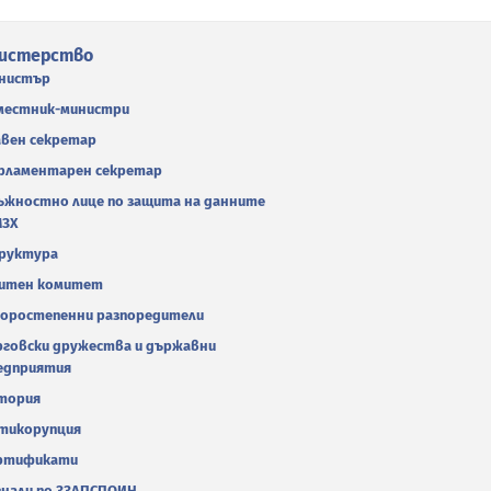
истерство
нистър
местник-министри
авен секретар
рламентарен секретар
ъжностно лице по защита на данните
МЗХ
руктура
итен комитет
оростепенни разпоредители
рговски дружества и държавни
едприятия
тория
тикорупция
ртификати
гнали по ЗЗЛПСПОИН