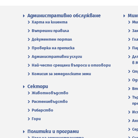
Административно обслужване
Мин
Харта на клиента
Ми
Вътрешни правила
За
Документен портал
Гл
Проверка на преписка
Па
Административни услуги
Дл
в 
Най-често срещани въпроси и отговори
Ст
Комисия за земеделските земи
Од
Сектори
Вт
Животновъдство
Тъ
Растениевъдство
пр
Рибарство
Ис
Гори
Ан
Се
Политики и програми
Цели на администрацията
Си