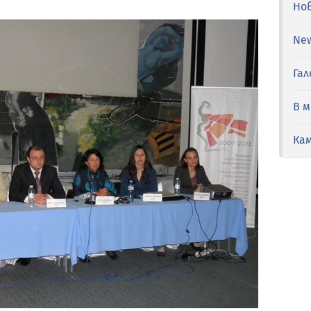
Но
Ne
Гал
В 
Ка