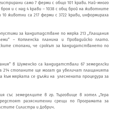
гистрирани само 7 ферми с общо 101 крави. Най-много
 броя и с над 4 крави – 1038 с общ брой на животните
10 животни са 217 ферми с 3722 крави, информираха
опустими за кандитадстване по мярка 213 „Плащания
еми” – Котленска планина и Провадийско плато.
ските стопани, че срокът за кандидатстването по
щания” в Шуменско са кандидатствали 67 земеделски
ка 214 стопаните ще могат да увеличат плащанията
а към мярката се дължи на улеснената процедура за
ия със земеделците в гр. Търговище в хотел „Тера
предстоят разяснителни срещи по Програмата за
астите Силистра и Добрич.