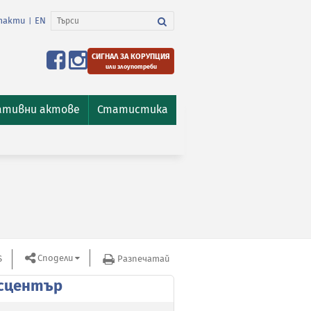
такти
EN
|
СИГНАЛ ЗА КОРУПЦИЯ
или злоупотреби
ативни актове
Статистика
Сподели
S
Разпечатай
сцентър