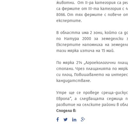
животни. От ІІ-ра категория са ре
са фермите от ІІІ-та категория с 4
8066. От тях фермите с повече от 
експертите.
В областта има 2 зони, който са д
по Натура 2000 за земеделски з
Експертите напомниха на земедел
тази мярка изтича на 15 май.
По мярка 214 „Агроекологични пла
стопани. Чрез плащанията по мяр
си площ. Повишаването на интерес
кандидатстване.
Утре ще се проведе среща-дискус
Европа”, а следващата седмица 
развитие на селските райони в обл
Сподели в: