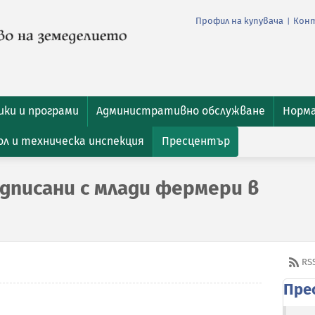
Профил на купувача
Кон
|
ки и програми
Административно обслужване
Норм
л и техническа инспекция
Пресцентър
одписани с млади фермери в
RS
Пре