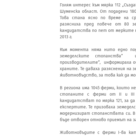
Голям интерес към мярка 112 „Създ
Шуменска област. От подадени 180
Това стана ясно по време на ср
разясниха пред повече от 80 з
кандидатства по пет от мерките н
2013 г.
Към момента няма нито едно под
земеделските стопанства” и
производителите”, информираха о
храните. Те даваха разяснения на 
животновъдство, за това как да м
В региона има 1045 ферми, които н
стопаните с ферми от ІІ и ІІ
кандидатстват по мярка 121, за д
експертите. Те призоваха земедел
модернизират стопанствата си. В с
бъде отворен отново приемът на з
Животновъдите с ферми І-ва кат