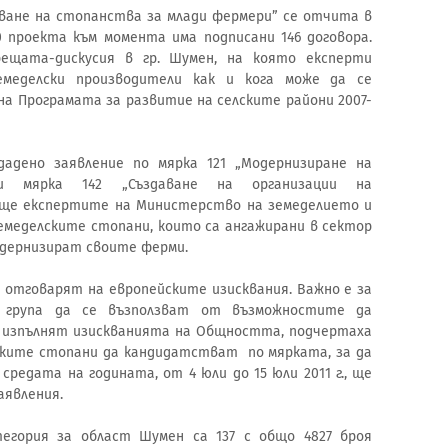
аване на стопанства за млади фермери” се отчита в
 проекта към момента има подписани 146 договора.
ещата-дискусия в гр. Шумен, на която експерти
емеделски производители как и кога може да се
а Програмата за развитие на селските райони 2007-
адено заявление по мярка 121 „Модернизиране на
 мярка 142 „Създаване на организации на
ще експертите на Министерство на земеделието и
земеделските стопани, които са ангажирани в сектор
одернизират своите ферми.
е отговарят на европейските изисквания. Важно е за
І група да се възползват от възможностите да
а изпълнят изискванията на Общността, подчертаха
ските стопани да кандидатстват по мярката, за да
редата на годината, от 4 юли до 15 юли 2011 г., ще
аявления.
егория за област Шумен са 137 с общо 4827 броя