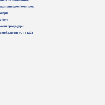
рламентарен контрол
риери
джет
ъжни процедури
отоколи от УС на ДФЗ