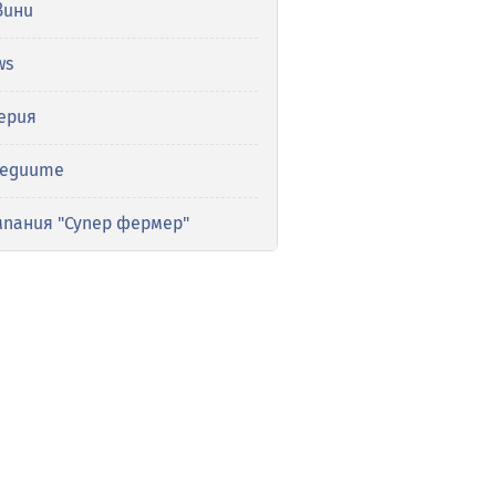
вини
ws
ерия
медиите
мпания "Супер фермер"