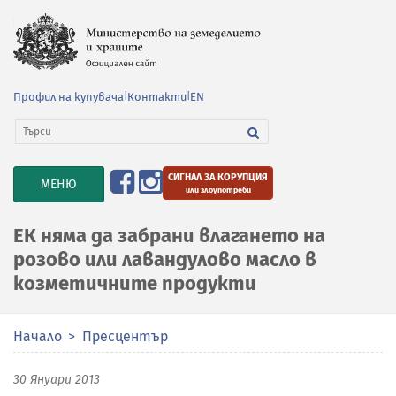
Профил на купувача
|
Контакти
|
EN
СИГНАЛ ЗА КОРУПЦИЯ
TOGGLE
МЕНЮ
или злоупотреби
NAVIGATION
ЕК няма да забрани влагането на
розово или лавандулово масло в
козметичните продукти
Начало
Пресцентър
30 Януари 2013