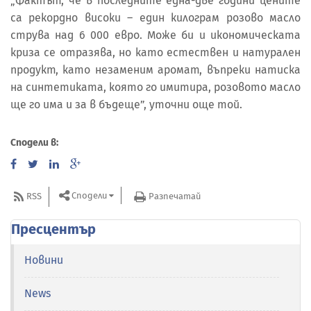
„Фактът, че в последните една-две години цените
са рекордно високи – един килограм розово масло
струва над 6 000 евро. Може би и икономическата
криза се отразява, но като естествен и натурален
продукт, като незаменим аромат, въпреки натиска
на синтетиката, която го имитира, розовото масло
ще го има и за в бъдеще”, уточни още той.
Сподели в:
Сподели
RSS
Разпечатай
Пресцентър
Новини
News