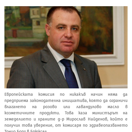
Европейската комисия по никакъв начин няма да
предприема законодателна инициатива, която да ограничи
влагането на розово или лавандулово масло в
козметичните продукти. Това каза министърът на
земеделието и храните д-р Мирослав Найденов, който е
получил това уверение, от комисаря по здравеопазването
Тонио Борг в Брюксел.