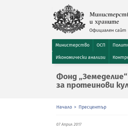
Министерство
ОСП
Полити
Икономически анализи
Контро
Фонд „Земеделие“ 
за протеинови ку
Начало
Пресцентър
07 Април 2017