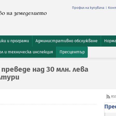
Профил на купувача
Кон
|
ки и програми
Административно обслужване
Норм
л и техническа инспекция
Пресцентър
преведе над 30 млн. лева
лтури
RS
Пре