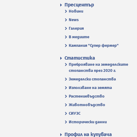
Пресцентър
Новини
News
Галерия
В медиите
Кампания "Супер фермер"
Статистика
Преброяване на земеделските
стопанства през 2020 г.
Земеделски стопанства
Използване на земята
Растениевъдство
Животновъдство
СИУЗС
Исторически данни
Профил на купувача