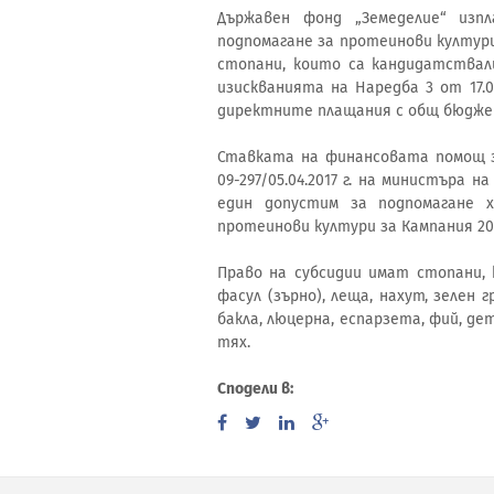
Държавен фонд „Земеделие“ изп
подпомагане за протеинови култури 
стопани, които са кандидатствал
изискванията на Наредба 3 от 17.
директните плащания с общ бюджет о
Ставката на финансовата помощ з
09-297/05.04.2017 г. на министъра
един допустим за подпомагане 
протеинови култури за Кампания 20
Право на субсидии имат стопани, 
фасул (зърно), леща, нахут, зелен г
бакла, люцерна, еспарзета, фий, дет
тях.
Сподели в: