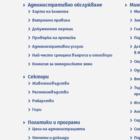
Административно обслужване
Мин
Харта на клиента
Ми
Вътрешни правила
За
Документен портал
Гл
Проверка на преписка
Па
Административни услуги
Дл
в 
Най-често срещани въпроси и отговори
Ст
Комисия за земеделските земи
Од
Сектори
Вт
Животновъдство
Тъ
Растениевъдство
пр
Рибарство
Ис
Гори
Ан
Се
Политики и програми
Цели на администрацията
Си
Отчети и доклади
Па