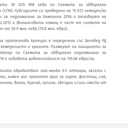
лати 30 025 968 лева по Схемата за обвързано
(СПК). Субсидиите са преведени на 15 072 земеделски
и за подпомагане за Кампания 2016 и отговарят на
02.2015 г. Финансовата помощ е част от схемите на
т 30.9 млн. лева (15.8 млн. евро).
а протеинови култури е определена със Заповед РД
 на земеделието и храните. Размерът на плащането за
хектар по Схемата за обвързано подпомагане за
16 е левовата равностойност на 110.68 евро/ха.
които обработват най-малко 0.5 хектара, засети с
рах, зимен или пролетен грах за зърно, фъстъци, соя,
елина, вигна, бурчак, лупина, звездан и/или смески от