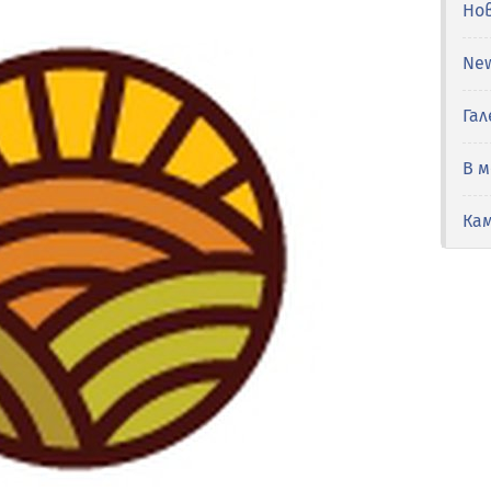
Но
Ne
Гал
В 
Ка