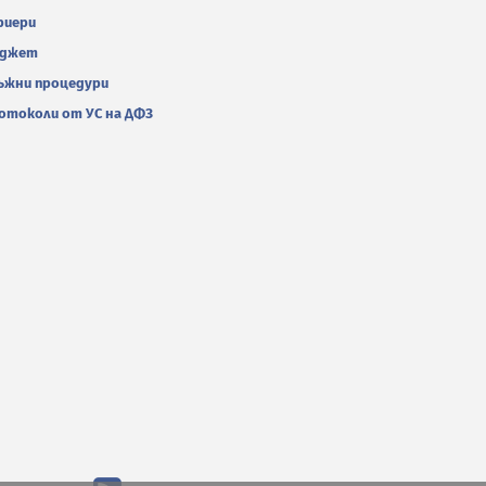
риери
джет
ъжни процедури
отоколи от УС на ДФЗ