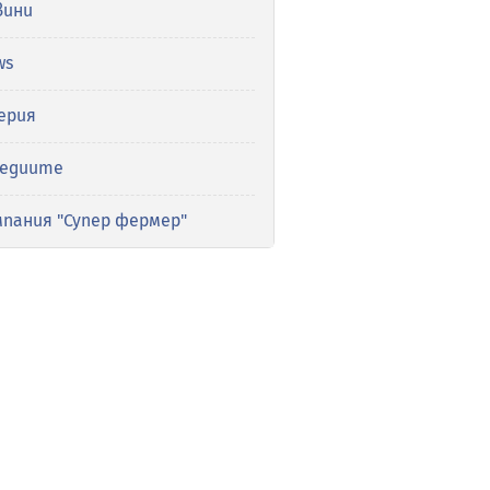
вини
ws
ерия
медиите
мпания "Супер фермер"