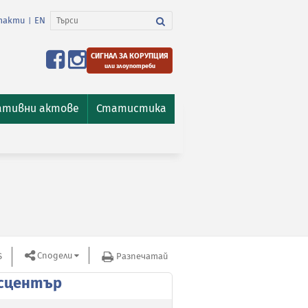
такти
EN
|
СИГНАЛ ЗА КОРУПЦИЯ
или злоупотреби
ативни актове
Статистика
Сподели
S
Разпечатай
сцентър