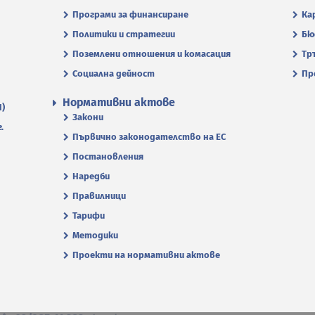
Програми за финансиране
Ка
Политики и стратегии
Бю
Поземлени отношения и комасация
Тр
Социална дейност
Пр
Нормативни актове
П)
Закони
.
Първично законодателство на ЕС
Постановления
Наредби
Правилници
Тарифи
Методики
Проекти на нормативни актове