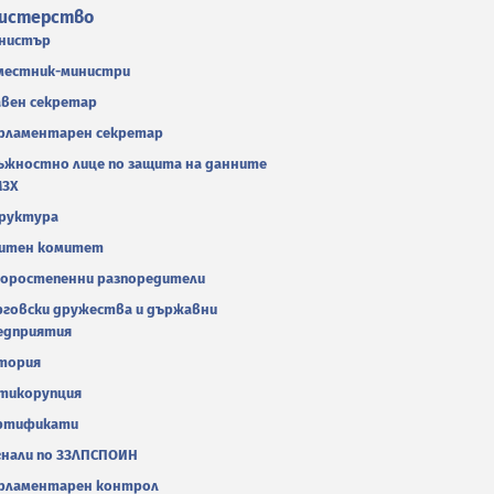
истерство
нистър
местник-министри
авен секретар
рламентарен секретар
ъжностно лице по защита на данните
МЗХ
руктура
итен комитет
оростепенни разпоредители
рговски дружества и държавни
едприятия
тория
тикорупция
ртификати
гнали по ЗЗЛПСПОИН
рламентарен контрол