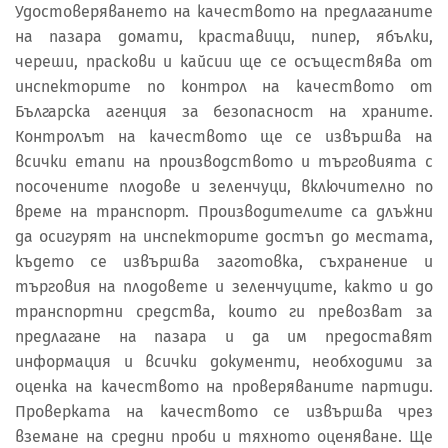
Удостоверяването на качеството на предлаганите
на пазара домати, краставици, пипер, ябълки,
череши, праскови и кайсии ще се осъществява от
инспекторите по контрол на качеството от
Българска агенция за безопасност на храните.
Контролът на качеството ще се извършва на
всички етапи на производството и търговията с
посочените плодове и зеленчуци, включително по
време на транспорт. Производителите са длъжни
да осигурят на инспекторите достъп до местата,
където се извършва заготовка, съхранение и
търговия на плодовете и зеленчуците, както и до
транспортни средства, които ги превозват за
предлагане на пазара и да им предоставят
информация и всички документи, необходими за
оценка на качеството на проверяваните партиди.
Проверката на качеството се извършва чрез
вземане на средни проби и тяхното оценяване. Ще