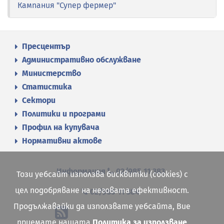
Кампания "Супер фермер"
Пресцентър
Административно обслужване
Министерство
Статистика
Сектори
Политики и програми
Профил на купувача
Нормативни актове
Информация
02/985 11 383
Този уебсайт използва бисквитки (cookies) с
цел подобряване на неговата ефективност.
02/985 11 384
Продължавайки да използвате уебсайта, Вие
приемате нашата
Политика за използване