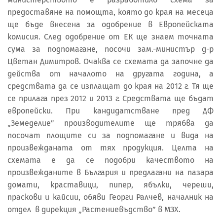
предоставяне на помощта, която до края на месеца
ще бъде внесена за одобрение в Европейската
комисия. След одобрение от ЕК ще знаем точната
сума за подпомагане, посочи зам.-министър д-р
Цветан Димитров. Очаква се схемата да започне да
действа от началото на другата година, а
средствата да се изплащат до края на 2012 г. Тя ще
се прилага през 2012 и 2013 г. Средствата ще бъдат
европейски. При кандидатстване пред ДФ
„Земеделие” производителите ще трябва да
посочат площите си за подпомагане и вида на
произвежданата от тях продукция. Целта на
схемата е да се подобри качеството на
произвежданите в България и предлагани на пазара
домати, краставици, пипер, ябълки, череши,
праскови и кайсии, обяви Георги Ралчев, началник на
отдел в дирекция „Растениевъдство” в МЗХ.