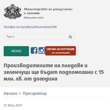
Профил на купувача
|
Контакти
|
EN
СИГНАЛ ЗА КОРУПЦИЯ
TOGGLE
МЕНЮ
или злоупотреби
NAVIGATION
Производителите на плодове и
зеленчуци ще бъдат подпомогани с 15
млн. лв. от догодина
Начало
Пресцентър
21 Юли 2011