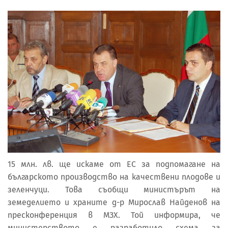
15 млн. лв. ще искаме от ЕС за подпомагане на
българското производство на качествени плодове и
зеленчуци. Това съобщи министърът на
земеделието и храните д-р Мирослав Найденов на
пресконференция в МЗХ. Той информира, че
министерството е разработило схема за