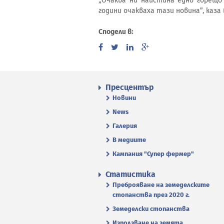
„Очаква ни наистина едно горещ
години очакваха тази новина”, каза
Сподели в:
Пресцентър
Новини
News
Галерия
В медиите
Кампания "Супер фермер"
Статистика
Преброяване на земеделските
стопанства през 2020 г.
Земеделски стопанства
Използване на земята