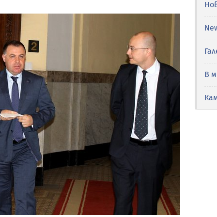
Но
Ne
Гал
В 
Ка