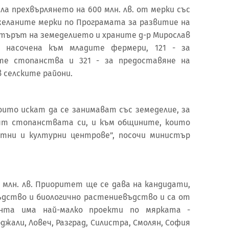
ла прехвърлянето на 600 млн. лв. от мерки със
желаните мерки по Програмата за развитие на
стърът на земеделието и храните д-р Мирослав
2, насочена към младите фермери, 121 - за
ите стопанства и 321 - за предоставяне на
в селските райони.
оито искат да се занимават със земеделие, за
рят стопанствата си, и към общините, които
тни и културни центрове”, посочи министър
8 млн. лв. Приоритет ще се дава на кандидати,
дство и биологично растениевъдство и са от
нта има най-малко проекти по мярката -
рджали, Ловеч, Разград, Силистра, Смолян, София