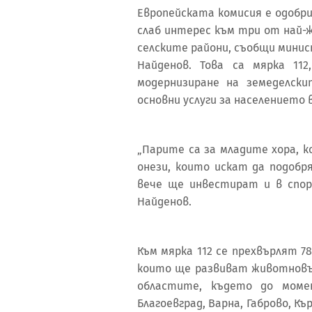
Европейската комисия е одобри
слаб интерес към три от най-
селските райони, съобщи мини
Найденов. Това са мярка 11
модернизиране на земеделск
основни услуги за населението 
„Парите са за младите хора, к
онези, които искат да подоб
вече ще инвестират и в спор
Найденов.
Към мярка 112 се прехвърлят 7
които ще развиват животновъ
областите, където до моме
Благоевград, Варна, Габрово, Къ