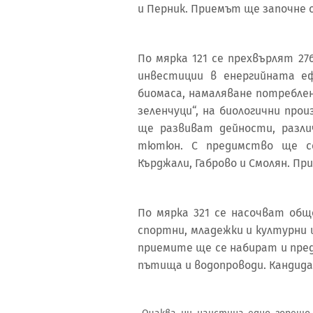
и Перник. Приемът ще започне о
По мярка 121 се прехвърлят 2
инвестиции в енергийната е
биомаса, намаляване потреблен
зеленчуци“, на биологични пр
ще развиват дейности, разл
тютюн. С предимство ще се
Кърджали, Габрово и Смолян. Пр
По мярка 321 се насочват общ
спортни, младежки и културни
приемите ще се набират и пре
пътища и водопроводи. Кандида