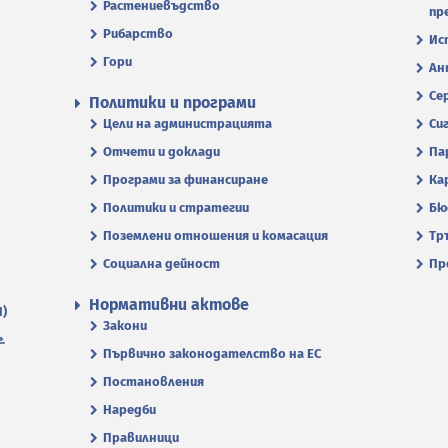
Растениевъдство
пр
Рибарство
Ис
Гори
Ан
Се
Политики и програми
Цели на администрацията
Си
Отчети и доклади
Па
Програми за финансиране
Ка
Политики и стратегии
Бю
Поземлени отношения и комасация
Тр
Социална дейност
Пр
Нормативни актове
П)
Закони
.
Първично законодателство на ЕС
Постановления
Наредби
Правилници