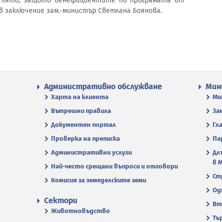
о лято, защото бенефициентите по програмата от
 в заключение зам.-министър Светлана Боянова.
Административно обслужване
Мин
Харта на клиента
Ми
Вътрешни правила
За
Документен портал
Гл
Проверка на преписка
Па
Административни услуги
Дл
в 
Най-често срещани въпроси и отговори
Ст
Комисия за земеделските земи
Од
Сектори
Вт
Животновъдство
Тъ