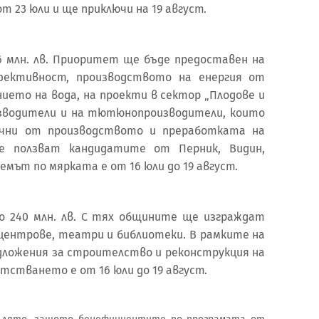
т 23 юли и ще приключи на 19 август.
76 млн. лв. Приоритет ще бъде предоставен на
фективност, производството на енергия от
ието на вода, на проекти в сектор „Плодове и
оизводители и на тютюнопроизводители, които
ични от производството и преработката на
 ползват кандидатите от Перник, Видин,
иемът по мярката е от 16 юли до 19 август.
о 240 млн. лв. С тях общините ще изграждат
 центрове, театри и библиотеки. В рамките на
дложения за строителство и реконструкция на
тстването е от 16 юли до 19 август.