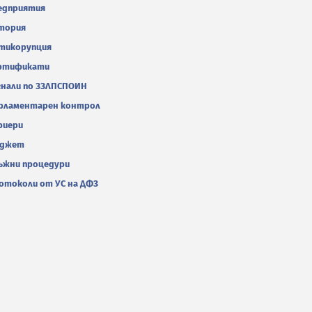
едприятия
тория
тикорупция
ртификати
гнали по ЗЗЛПСПОИН
рламентарен контрол
риери
джет
ъжни процедури
отоколи от УС на ДФЗ