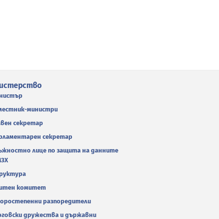
истерство
нистър
местник-министри
авен секретар
рламентарен секретар
ъжностно лице по защита на данните
МЗХ
руктура
итен комитет
оростепенни разпоредители
рговски дружества и държавни