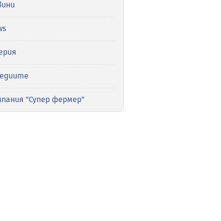
вини
ws
ерия
медиите
мпания "Супер фермер"