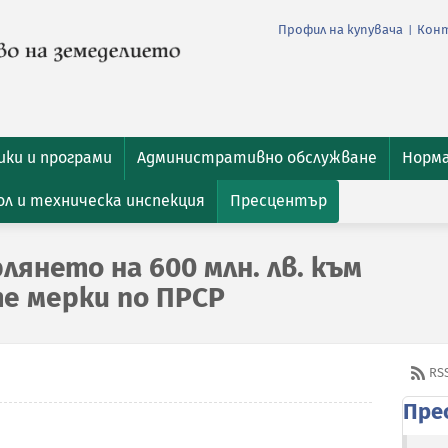
Профил на купувача
Кон
|
ки и програми
Административно обслужване
Норм
л и техническа инспекция
Пресцентър
лянето на 600 млн. лв. към
е мерки по ПРСР
RS
Пре