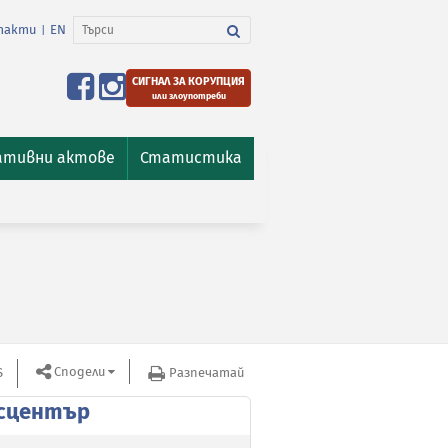
такти
EN
|
СИГНАЛ ЗА КОРУПЦИЯ
или злоупотреби
ативни актове
Статистика
Сподели
S
Разпечатай
сцентър