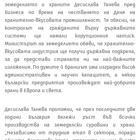
земеделието и храните Десислава Танева пред
бизнеса по време на честването на Деня на
хранително-вкусовата промишленост. Тя обясни, че
контролът на гражданите върху държавните
системи ще намали корупционния натиск.
Министърът на земеделието обяви, че хранително-
вкусовата индустрия ще получи държавна подкрепа,
за да представи страната ни на най-важните
изложения. По думите й браншът има изграден висок
административен и научен капацитет, а някои
български предприятия произвеждат най-добрите
храни в Европа и света.
Десислава Танева припомни, че през последните две
години България бележи ръст във всички
производства на земеделски суровини и храни.
„Независимо от трудния етап в сектора, поради