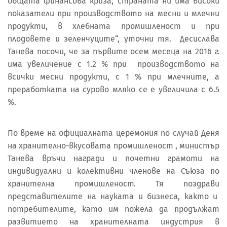
общата финансова криза, страната ни има високи
показатели при производството на месни и млечни
продукти, в хлебната промишленост и при
плодовете и зеленчуците“, уточни тя. Десислава
Танева посочи, че за първите осем месеца на 2016 г.
има увеличение с 1.2 % при производството на
всички месни продукти, с 1 % при млечните, а
преработката на сурово мляко се е увеличила с 6.5
%.
По време на официалната церемония по случай Деня
на хранително-вкусовата промишленост , министър
Танева връчи награди и почетни грамоти на
индивидуални и колективни членове на Съюза по
хранителна промишленост. Тя поздрави
представителите на науката и бизнеса, както и
потребителите, като им пожела да продължат
развитието на хранителната индустрия в