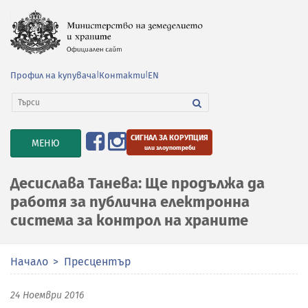
Профил на купувача
|
Контакти
|
EN
СИГНАЛ ЗА КОРУПЦИЯ
TOGGLE
МЕНЮ
или злоупотреби
NAVIGATION
Десислава Танева: Ще продължа да
работя за публична електронна
система за контрол на храните
Начало
Пресцентър
24 Ноември 2016