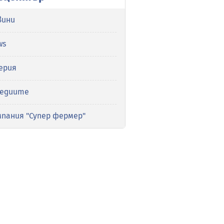
вини
ws
ерия
медиите
мпания "Супер фермер"