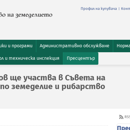
Профил на купувача
Кон
|
ки и програми
Административно обслужване
Норм
л и техническа инспекция
Пресцентър
в ще участва в Съвета на
 по земеделие и рибарство
RS
Пре