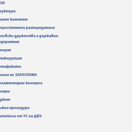
МЗХ
руктура
итен комитет
оростепенни разпоредители
рговски дружества и държавни
едприятия
тория
тикорупция
ртификати
гнали по ЗЗЛПСПОИН
рламентарен контрол
риери
джет
ъжни процедури
отоколи от УС на ДФЗ