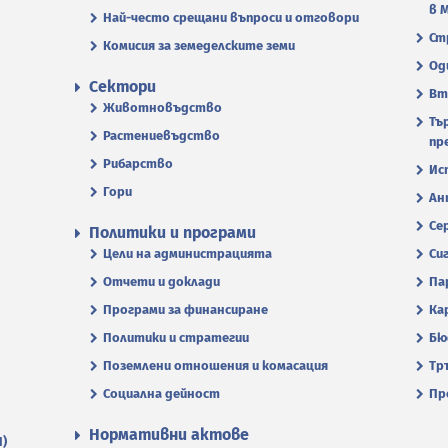
в 
Най-често срещани въпроси и отговори
Ст
Комисия за земеделските земи
Од
Сектори
Вт
Животновъдство
Тъ
Растениевъдство
пр
Рибарство
Ис
Гори
Ан
Се
Политики и програми
Цели на администрацията
Си
Отчети и доклади
Па
Програми за финансиране
Ка
Политики и стратегии
Бю
Поземлени отношения и комасация
Тр
Социална дейност
Пр
Нормативни актове
П)