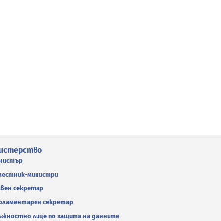
истерство
нистър
местник-министри
авен секретар
рламентарен секретар
ъжностно лице по защита на данните