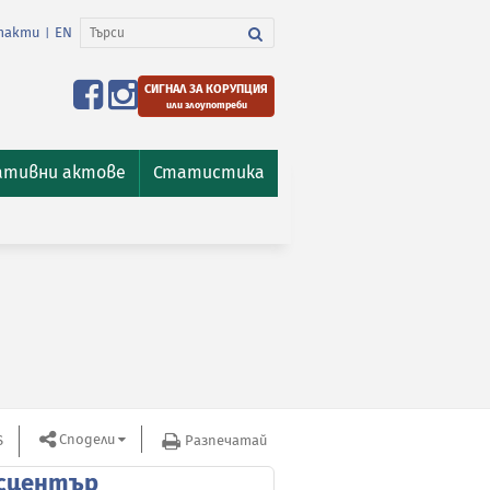
такти
EN
|
СИГНАЛ ЗА КОРУПЦИЯ
или злоупотреби
ативни актове
Статистика
Сподели
S
Разпечатай
сцентър