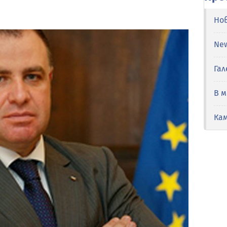
Но
Ne
Гал
В 
Ка