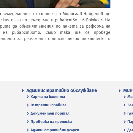
на земеделието и храните д-р Мирослав Найденов ще
ския съюз по земеделие и рибарство е в Брюксел. На
рите да обменят мнения по пакета за реформа на
 на рибарството. Също така ще се проведе
ението за регламент относно някои технически и
Административно обслужване
Мин
Харта на клиента
Ми
Вътрешни правила
За
Документен портал
Гл
Проверка на преписка
Па
Административни услуги
Дл