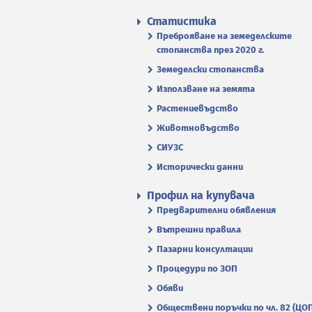
Статистика
Преброяване на земеделските
стопанства през 2020 г.
Земеделски стопанства
Използване на земята
Растениевъдство
Животновъдство
СИУЗС
Исторически данни
Профил на купувача
Предварителни обявления
Вътрешни правила
Пазарни консултации
Процедури по ЗОП
Обяви
Обществени поръчки по чл. 82 (ЦО