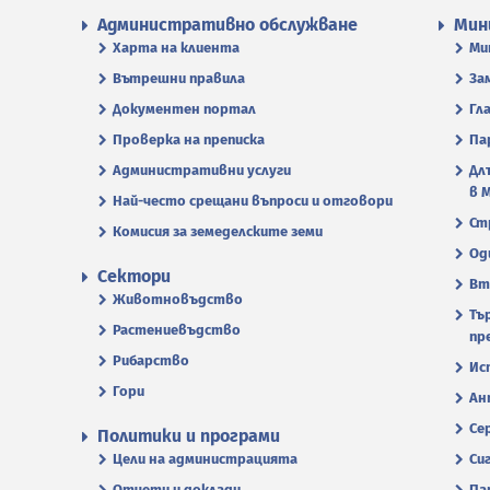
Административно обслужване
Мин
Харта на клиента
Ми
Вътрешни правила
За
Документен портал
Гл
Проверка на преписка
Па
Административни услуги
Дл
в 
Най-често срещани въпроси и отговори
Ст
Комисия за земеделските земи
Од
Сектори
Вт
Животновъдство
Тъ
Растениевъдство
пр
Рибарство
Ис
Гори
Ан
Се
Политики и програми
Цели на администрацията
Си
Отчети и доклади
Па