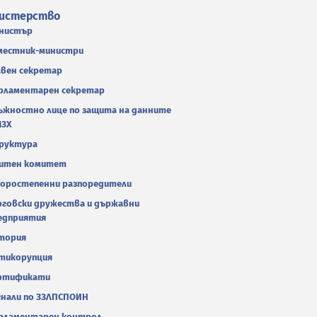
истерство
нистър
местник-министри
авен секретар
рламентарен секретар
ъжностно лице по защита на данните
МЗХ
руктура
итен комитет
оростепенни разпоредители
рговски дружества и държавни
едприятия
тория
тикорупция
ртификати
гнали по ЗЗЛПСПОИН
рламентарен контрол