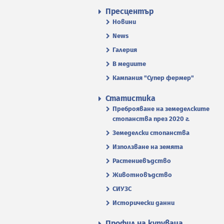
Пресцентър
Новини
News
Галерия
В медиите
Кампания "Супер фермер"
Статистика
Преброяване на земеделските
стопанства през 2020 г.
Земеделски стопанства
Използване на земята
Растениевъдство
Животновъдство
СИУЗС
Исторически данни
Профил на купувача