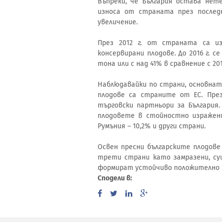
Въпреки, че България остава нет
износа от страната през послед
увеличение.
През 2012 г. от страната са из
консервирани плодове. До 2016 г. с
тона или с над 41% в сравнение с 201
Наблюдавайки по страни, основнат
плодове са страните от ЕС. През
търговски партньори за България.
плодовете в стойностно изражение
Румъния – 10,2% и други страни.
Освен пресни българските плодове
трети страни като замразени, суш
формират устойчиво положително 
Сподели в: