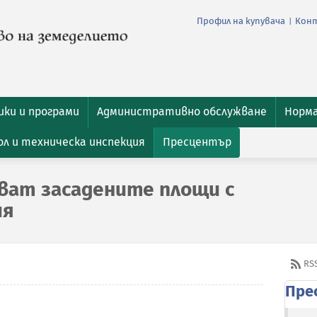
Профил на купувача
Кон
|
ки и програми
Административно обслужване
Норм
л и техническа инспекция
Пресцентър
ават засадените площи с
ия
RS
Пре