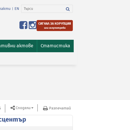
такти
EN
|
СИГНАЛ ЗА КОРУПЦИЯ
или злоупотреби
ативни актове
Статистика
Сподели
S
Разпечатай
сцентър