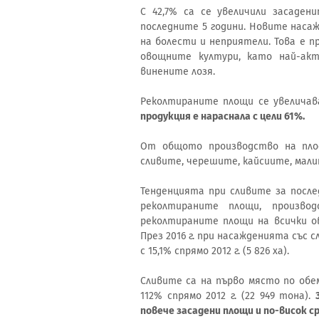
С 42,7% са се увеличили засаде
последните 5 години. Новите насаж
на болести и неприятели. Това е 
овощните култури, като най-ак
винените лозя.
Реколтираните площи се увеличава
продукция е нараснала с цели 61%.
От общото производство на пло
сливите, черешите, кайсиите, мали
Тенденцията при сливите за посл
реколтираните площи, произво
реколтираните площи на всички о
През 2016 г. при насажденията със 
с 15,1% спрямо 2012 г. (5 826 ха).
Сливите са на първо място по обе
112% спрямо 2012 г. (22 949 тона).
повече засадени площи и по-висок с