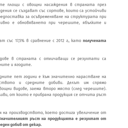
ните площи с овощни насаждения в страната през
дения се създават със сортове, които са устойчиви
предпоставка за осъвременяване на структурата при
тивно е обновяването при черешите, ябълките и
т със 17,5% в сравнение с 2012 г., като
получената
дове в страната с отличаващи се резултати са
ните и ягодите.
едните пет години е към значително нарастване на
дството и средните добиви. Делът им спрямо
вощни видове, заема второ място (след черешите).
сливи, от които е прибрана продукция се отчита ръст
м на производството, което достига увеличение от
Значителният ръст на продукцията е резултат от
реден добив от декар.