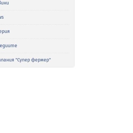
вини
ws
ерия
медиите
мпания "Супер фермер"