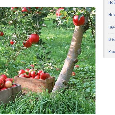
Но
Ne
Гал
В 
Ка