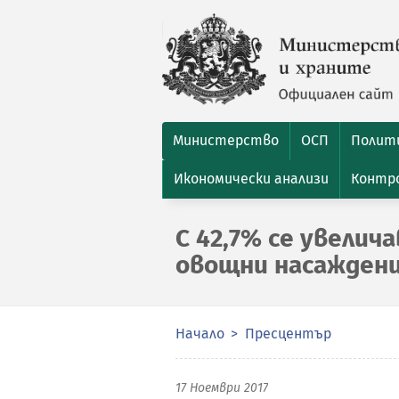
Министерство
ОСП
Полити
Икономически анализи
Контро
С 42,7% се увелич
овощни насажден
Начало
Пресцентър
17 Ноември 2017