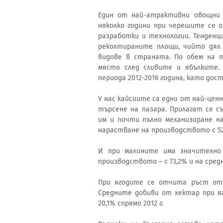
Един от най-атрактивни овощни 
няколко години при черешите се 
разработки и технологии. Тенден
реколтираните площи, чийто дял е
видове в страната. По обем на 
място след сливите и ябълките.
периода 2012-2016 година, като достиг
У нас кайсиите са едни от най-цен
търсене на пазара. Прилагат се 
им и почти пълно механизиране н
нарастване на производството с 52
И при малините има значително 
производството – с 73,2% и на средн
При ягодите се отчита ръст от 4,
Средните добиви от хектар при яг
20,1% спрямо 2012 г.