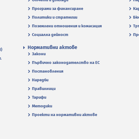
Програми за финансиране
Ка
Политики и стратегии
Бю
Поземлени отношения и комасация
Тр
Социална дейност
Пр
Нормативни актове
П)
Закони
.
Първично законодателство на ЕС
Постановления
Наредби
Правилници
Тарифи
Методики
Проекти на нормативни актове