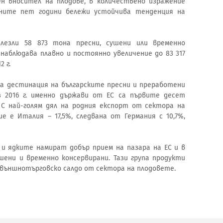
ен вносител на плодове, в количествено изражение
ните пет години бележи устойчива тенденция на
лезли 58 873 тона пресни, сушени или временно
е наблюдава плавно и постоянно увеличение до 83 317
2 г.
а дестинация на българските пресни и преработени
 2016 г. именно държави от ЕС са първите десет
 С най-голям дял на родния експорт от сектора на
 е Италия – 17,5%, следвана от Германия с 10,7%,
 и ядките намират добър прием на пазара на ЕС и в
ени и временно консервирани. Тази група продукти
външнотърговско салдо от сектора на плодовете.