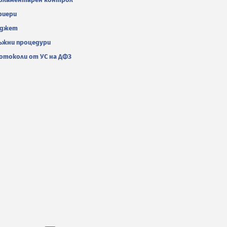
риери
джет
ъжни процедури
отоколи от УС на ДФЗ