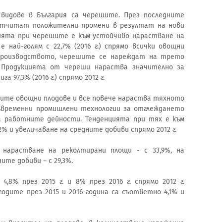
видове в България са черешите. През последните
отчитат положителни промени в резултат на нови
цията при черешите е към устойчиво нарастване на
 най-голям с 22,7% (2016 г.) спрямо всички овощни
производството, черешите се нареждат на трето
 Продукцията от череши нараства значително за
а 97,3% (2016 г.) спрямо 2012 г.
ните овощни плодове и все повече нараства тяхното
съвременни промишлени технологии за отглеждането
а работните дейности. Тенденцията при тях е към
% и увеличаване на средните добиви спрямо 2012 г.
нарастване на реколтирани площи - с 33,9%, на
ите добиви – с 29,3%.
8% през 2015 г. и 8% през 2016 г. спрямо 2012 г.
одите през 2015 и 2016 година са съответно 4,1% и