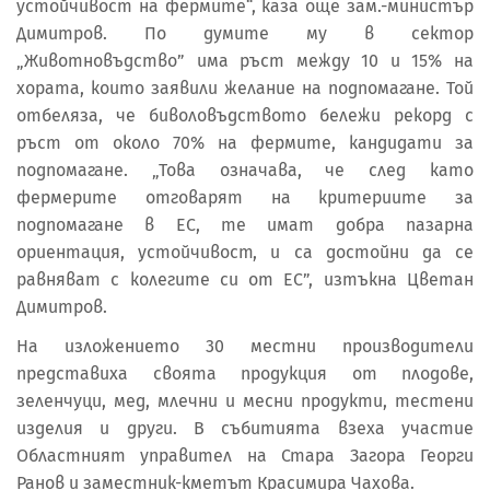
устойчивост на фермите“, каза още зам.-министър
Димитров. По думите му в сектор
„Животновъдство” има ръст между 10 и 15% на
хората, които заявили желание на подпомагане. Той
отбеляза, че биволовъдството бележи рекорд с
ръст от около 70% на фермите, кандидати за
подпомагане. „Това означава, че след като
фермерите отговарят на критериите за
подпомагане в ЕС, те имат добра пазарна
ориентация, устойчивост, и са достойни да се
равняват с колегите си от ЕС”, изтъкна Цветан
Димитров.
На изложението 30 местни производители
представиха своята продукция от плодове,
зеленчуци, мед, млечни и месни продукти, тестени
изделия и други. В събитията взеха участие
Областният управител на Стара Загора Георги
Ранов и заместник-кметът Красимира Чахова.