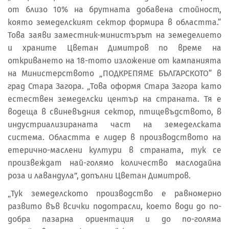
от близо 10% на брутната добавена стойност,
която земеделският сектор формира в областта.“
Това заяви заместник-министърът на земеделието
и храните Цветан Димитров по време на
откриването на 18-тото изложение от кампанията
на Министерството „ПОДКРЕПЯМЕ БЪЛГАРСКОТО“ в
град Стара Загора. „Това оформя Стара Загора като
естествен земеделски център на страната. Тя е
водеща в свиневъдния сектор, птицевъдството, в
индустриализираната част на земеделската
система. Областта е лидер в производството на
етерично-маслени култури в страната, тук се
произвеждат най-голямо количество маслодайна
роза и лавандула”, допълни Цветан Димитров.
„Тук земеделското производство е равномерно
развито във всички подотрасли, което води до по-
добра пазарна ориентация и до по-голяма