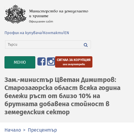
Профил на купувача
|
Контакти
|
EN
СИГНАЛ ЗА КОРУПЦИЯ
TOGGLE
МЕНЮ
или злоупотреби
NAVIGATION
Зам.-министър Цветан Димитров:
Старозагорска област всяка година
бележи ръст от близо 10% на
брутната добавена стойност в
земеделския сектор
Начало
Пресцентър