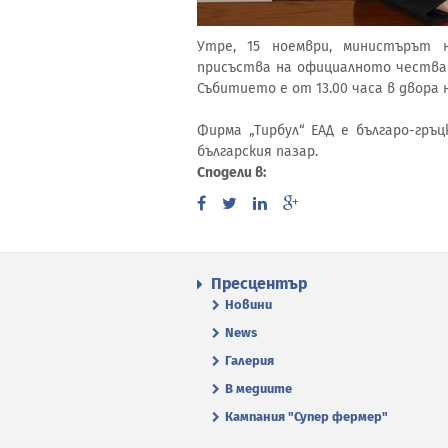
Утре, 15 ноември, министърът 
присъства на официалното честване
Събитието е от 13.00 часа в двора
Фирма „Тирбул“ ЕАД е българо-гръ
българския пазар.
Сподели в:
Пресцентър
Новини
News
Галерия
В медиите
Кампания "Супер фермер"