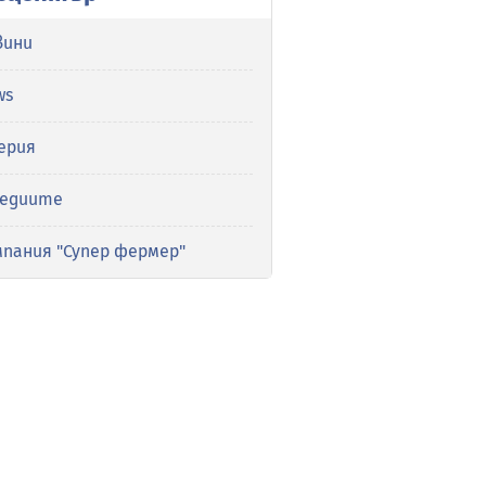
вини
ws
ерия
медиите
мпания "Супер фермер"