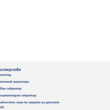
истерство
нистър
местник-министри
авен секретар
рламентарен секретар
ъжностно лице по защита на данните
МЗХ