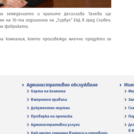
на земеделието и храните Десислава Танева ще
 на 10-та годишнина на „Тирбул“ ЕАД в град Сливен.
 на фабриката.
цка компания, която произвежда млечни продукти за
Административно обслужване
Мин
Харта на клиента
Ми
Вътрешни правила
За
Документен портал
Гл
Проверка на преписка
Па
Административни услуги
Дл
в 
Най-често срещани въпроси и отговори