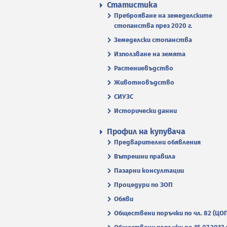
Статистика
Преброяване на земеделските
стопанства през 2020 г.
Земеделски стопанства
Използване на земята
Растениевъдство
Животновъдство
СИУЗС
Исторически данни
Профил на купувача
Предварителни обявления
Вътрешни правила
Пазарни консултации
Процедури по ЗОП
Обяви
Обществени поръчки по чл. 82 (ЦО