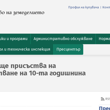
Профил на купувача
Кон
|
ки и програми
Административно обслужване
Норм
л и техническа инспекция
Пресцентър
ще присъства на
ване на 10-та годишнина
RS
Пре