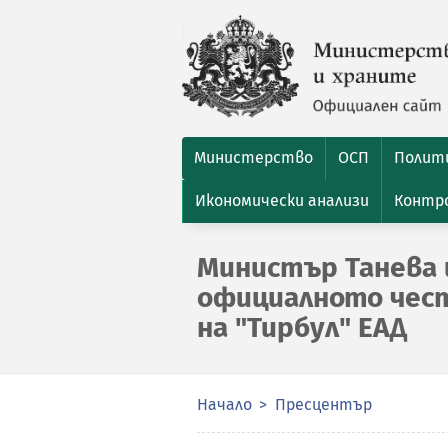
Министерство
ОСП
Полити
Икономически анализи
Контро
Министър Танева 
официалното чест
на "Тирбул" ЕАД
Начало
Пресцентър