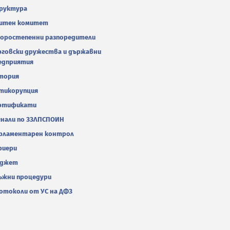
руктура
итен комитет
оростепенни разпоредители
рговски дружества и държавни
едприятия
тория
тикорупция
ртификати
гнали по ЗЗЛПСПОИН
рламентарен контрол
риери
джет
ъжни процедури
отоколи от УС на ДФЗ