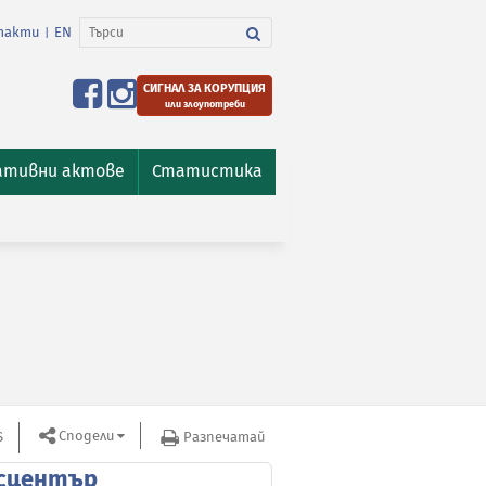
такти
EN
|
СИГНАЛ ЗА КОРУПЦИЯ
или злоупотреби
ативни актове
Статистика
Сподели
S
Разпечатай
сцентър