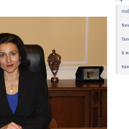
Но
Ne
Гал
В 
Ка