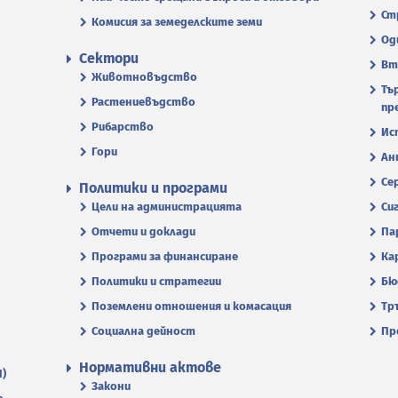
Ст
Комисия за земеделските земи
Од
Сектори
Вт
Животновъдство
Тъ
Растениевъдство
пр
Рибарство
Ис
Гори
Ан
Се
Политики и програми
Цели на администрацията
Си
Отчети и доклади
Па
Програми за финансиране
Ка
Политики и стратегии
Бю
Поземлени отношения и комасация
Тр
Социална дейност
Пр
Нормативни актове
П)
Закони