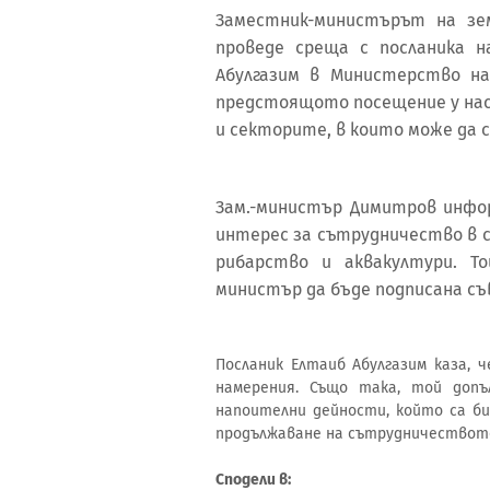
Заместник-министърът на зе
проведе среща с посланика н
Абулгазим в Министерство н
предстоящото посещение у нас
и секторите, в които може да 
Зам.-министър Димитров инфор
интерес за сътрудничество в 
рибарство и аквакултури. Т
министър да бъде подписана съ
Посланик Елтаиб Абулгазим каза,
намерения. Също така, той допъ
напоителни дейности, който са би
продължаване на сътрудничествот
Сподели в: