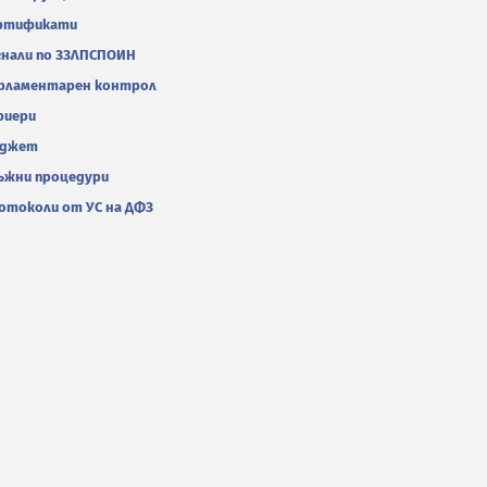
ртификати
гнали по ЗЗЛПСПОИН
рламентарен контрол
риери
джет
ъжни процедури
отоколи от УС на ДФЗ