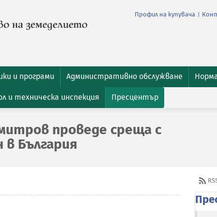
Профил на купувача
Кон
|
ки и програми
Административно обслужване
Норм
л и техническа инспекция
Пресцентър
митров проведе среща с
н в България
RS
Пре