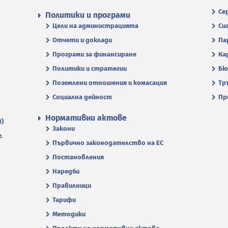
Се
Политики и програми
Цели на администрацията
Си
Отчети и доклади
Па
Програми за финансиране
Ка
Политики и стратегии
Бю
Поземлени отношения и комасация
Тр
Социална дейност
Пр
Нормативни актове
П)
Закони
.
Първично законодателство на ЕС
Постановления
Наредби
Правилници
Тарифи
Методики