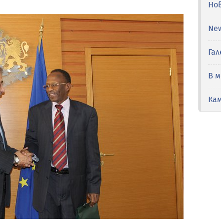
Но
Ne
Гал
В 
Ка