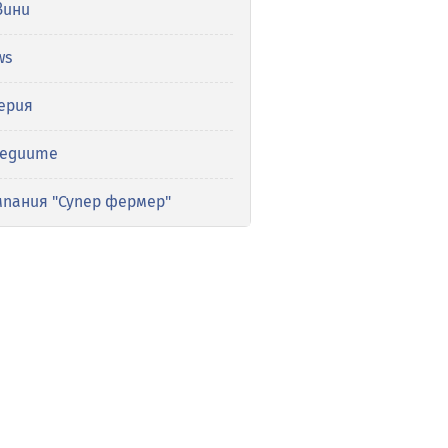
вини
ws
ерия
медиите
мпания "Супер фермер"