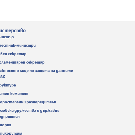
истерство
нистър
местник-министри
авен секретар
рламентарен секретар
ъжностно лице по защита на данните
МЗХ
руктура
итен комитет
оростепенни разпоредители
рговски дружества и държавни
едприятия
тория
тикорупция