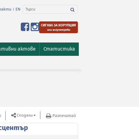
такти
EN
|
СИГНАЛ ЗА КОРУПЦИЯ
или злоупотреби
ативни актове
Статистика
Сподели
S
Разпечатай
сцентър