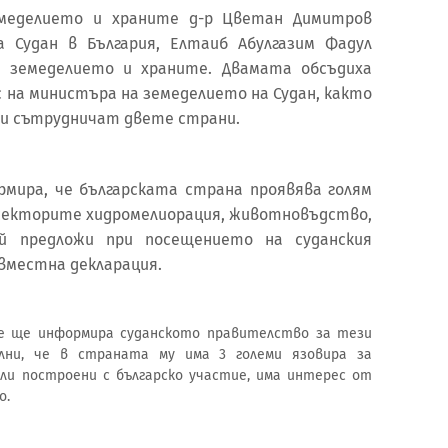
меделието и храните д-р Цветан Димитров
а Судан в България, Елтаиб Абулгазим Фадул
а земеделието и храните. Двамата обсъдиха
 на министъра на земеделието на Судан, както
си сътрудничат двете страни.
мира, че българската страна проявява голям
секторите хидромелиорация, животновъдство,
ой предложи при посещението на суданския
вместна декларация.
 че ще информира суданското правителство за тези
лни, че в страната му има 3 големи язовира за
ли построени с българско участие, има интерес от
о.