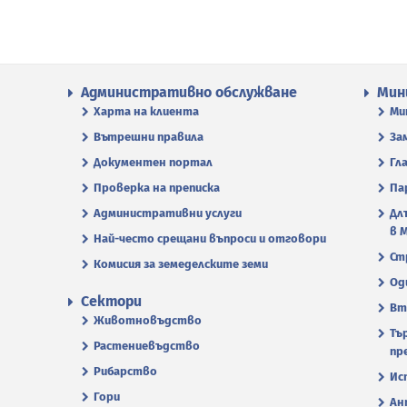
Административно обслужване
Мин
Харта на клиента
Ми
Вътрешни правила
За
Документен портал
Гл
Проверка на преписка
Па
Административни услуги
Дл
в 
Най-често срещани въпроси и отговори
Ст
Комисия за земеделските земи
Од
Сектори
Вт
Животновъдство
Тъ
Растениевъдство
пр
Рибарство
Ис
Гори
Ан