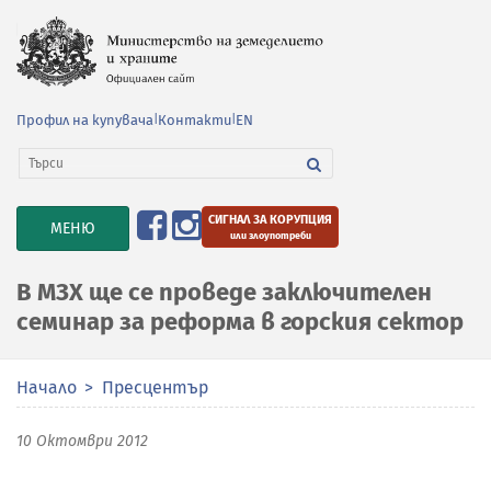
Профил на купувача
|
Контакти
|
EN
СИГНАЛ ЗА КОРУПЦИЯ
TOGGLE
МЕНЮ
или злоупотреби
NAVIGATION
В МЗХ ще се проведе заключителен
семинар за реформа в горския сектор
Начало
Пресцентър
10 Октомври 2012