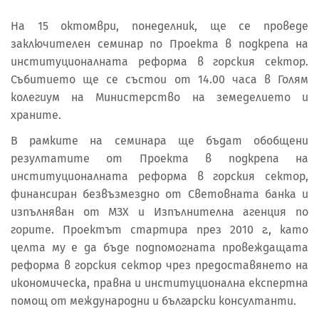
На 15 октомври, понеделник, ще се проведе
заключителен семинар по Проекта в подкрепа на
институционалната реформа в горския сектор.
Събитието ще се състои от 14.00 часа в Голям
колегиум на Министерство на земеделието и
храните.
В рамките на семинара ще бъдат обобщени
резултатите от Проекта в подкрепа на
институционалната реформа в горския сектор,
финансиран безвъзмездно от Световната банка и
изпълняван от МЗХ и Изпълнителна агенция по
горите. Проектът стартира през 2010 г., като
целта му е да бъде подпомогната провеждащата
реформа в горския сектор чрез предоставянето на
икономическа, правна и институционална експертна
помощ от международни и български консултанти.