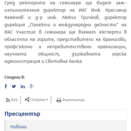
Сред ректорите на семинара ще бъдат зам.-
изпълнителния директор на ИАГ Инж. Красимир
Каменов и д-р инж. Любчо Тричков, директор
дирекция „Проекти и международни дейности” на
ИАГ. Участие в семинара ще вземат експерти в
областта на горите, представители на браншови,
профсъюзни и неправителствени организации,
научната общност, държавната горска
администрация и Световна банка.
Сподели в:
Сподели
RSS
Разпечатай
Пресцентър
Новини