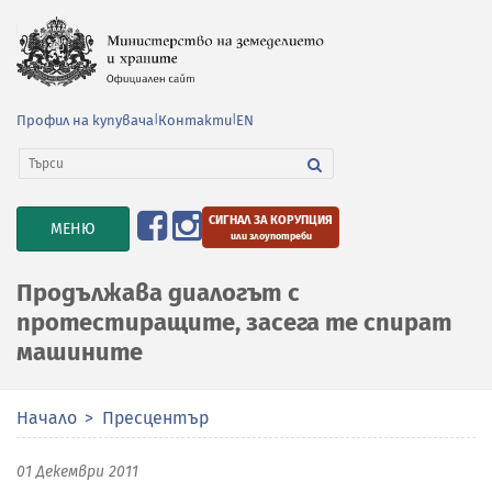
Профил на купувача
|
Контакти
|
EN
СИГНАЛ ЗА КОРУПЦИЯ
TOGGLE
МЕНЮ
или злоупотреби
NAVIGATION
Продължава диалогът с
протестиращите, засега те спират
машините
Начало
Пресцентър
01 Декември 2011