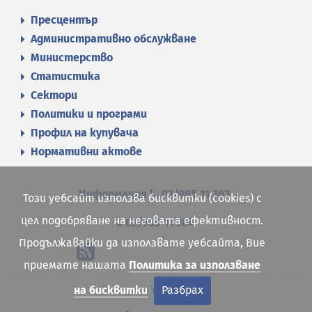
Пресцентър
Административно обслужване
Министерство
Статистика
Сектори
Политики и програми
Профил на купувача
Нормативни актове
Информация
02/985 11 383
Този уебсайт използва бисквитки (cookies) с
цел подобряване на неговата ефективност.
02/985 11 384
Продължавайки да използвате уебсайта, Вие
приемате нашата
Политика за използване
Карта на сайта
на бисквитки
Разбрах