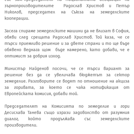
зърнопроизводителите Радослав Христов и Петър
Николов, председател на Съюза на земеделските
кооперации.
Засега спираме земеделските машини да не влизат в София,
обяви след срещата Радослав Христов. Той каза, че се
търси приемливо решение и за двете страни и то ще бъде
обявено веднага щом бъде намерено, като добави, че е
оптимист за добрия изход.
Министър Найденов посочи, че се търси вариант за
решение без да се увеличава бюджетът за сектор
земеделие. Разговорите се водят по отношение на акциза
за горивата, за което се чака нотификация от
Европейската комисия, добави той.
Председателят на Комисията по земеделие и гори
Десислава Танева също изрази задоволство от разумния
диалог, който продължава със земеделските
производители.