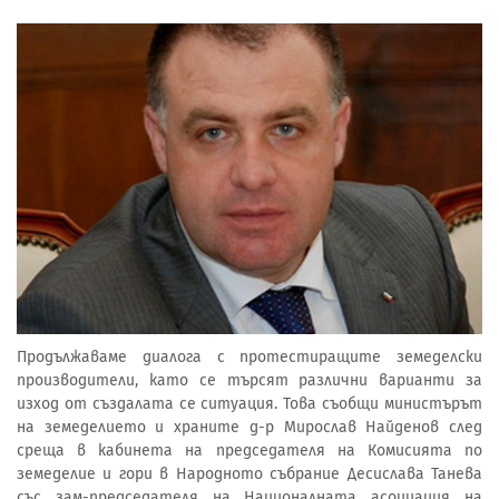
Продължаваме диалога с протестиращите земеделски
производители, като се търсят различни варианти за
изход от създалата се ситуация. Това съобщи министърът
на земеделието и храните д-р Мирослав Найденов след
среща в кабинета на председателя на Комисията по
земеделие и гори в Народното събрание Десислава Танева
със зам-председателя на Националната асоциация на