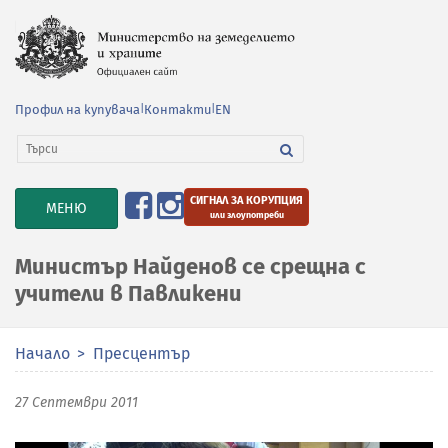
Профил на купувача
|
Контакти
|
EN
СИГНАЛ ЗА КОРУПЦИЯ
TOGGLE
МЕНЮ
или злоупотреби
NAVIGATION
Министър Найденов се срещна с
учители в Павликени
Начало
Пресцентър
27 Септември 2011