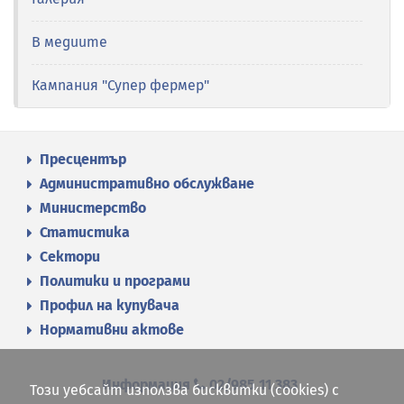
В медиите
Кампания "Супер фермер"
Пресцентър
Административно обслужване
Министерство
Статистика
Сектори
Политики и програми
Профил на купувача
Нормативни актове
Информация
02/985 11 383
Този уебсайт използва бисквитки (cookies) с