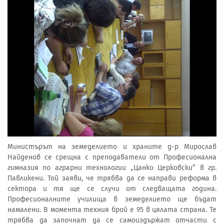
Министърът на земеделието и храните д-р Мирослав
Найденов се срещна с преподаватели от Професионална
гимназия по аграрни технологии „Цанко Церковски” в гр.
Павликени. Той заяви, че трябва да се направи реформа в
сектора и тя ще се случи от следващата година.
Професионалните училища в земеделието ще бъдат
намалени. В момента техния брой е 95 в цялата страна. Те
трябва да започнат да се самоиздържат отчасти с