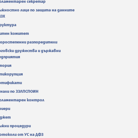
рламентарен секретар
ъжностно лице по защита на данните
МЗХ
руктура
итен комитет
оростепенни разпоредители
рговски дружества и държавни
едприятия
тория
тикорупция
ртификати
гнали по ЗЗЛПСПОИН
рламентарен контрол
риери
джет
ъжни процедури
отоколи от УС на ДФЗ