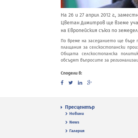
На 26 и 27 април 2012 г., заме
Цветан Димитров ще вземе уча
на Европейския съюз по земедел
По време на заседанието ще бъде 
плащания за селскостопански прои
Общата селскостопанска полити
обсъдят въпросите за регионализа
Сподели в:
Пресцентър
Новини
News
Галерия