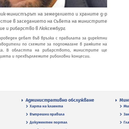
стник-министърът на земеделието и храните д-р
стие в заседанието на Съвета на министрите
ие и рибарство в Люксембург.
проведен дебат във връзка с правилата за директни
зводители по схемите за подпомагане в рамките на
ка. В областта на рибарството, министрите ще
цията и прехвърляемите риболовни концесии.
Административно обслужване
Мин
Харта на клиента
Ми
Вътрешни правила
За
Документен портал
Гл