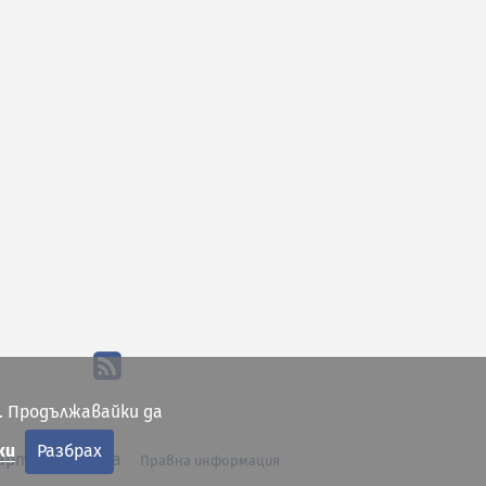
. Продължавайки да
ки
Разбрах
арта на сайта
Правна информация