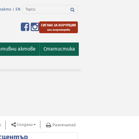
такти
EN
|
СИГНАЛ ЗА КОРУПЦИЯ
или злоупотреби
ативни актове
Статистика
Сподели
S
Разпечатай
сцентър