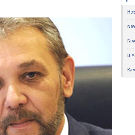
Но
Ne
Гал
В 
Ка