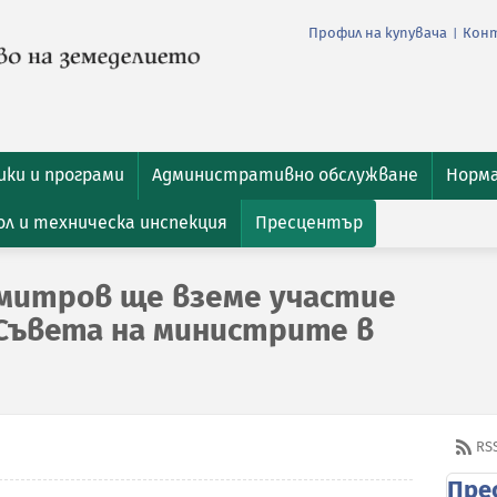
Профил на купувача
Кон
|
ки и програми
Административно обслужване
Норм
л и техническа инспекция
Пресцентър
митров ще вземе участие
 Съвета на министрите в
RS
Пре