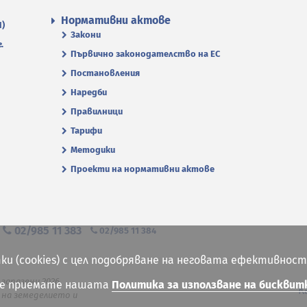
Нормативни актове
П)
Закони
.
Първично законодателство на ЕС
Постановления
Наредби
Правилници
Тарифи
Методики
Проекти на нормативни актове
я
02/985 11 383
02/985 11 384
ки (cookies) с цел подобряване на неговата ефективност
 запазени 2026
ие приемате нашата
Политика за използване на бисквит
К
на земеделието и