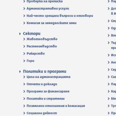
Проверка на преписка
Па
Административни услуги
Дл
в 
Най-често срещани въпроси и отговори
Ст
Комисия за земеделските земи
Од
Сектори
Вт
Животновъдство
Тъ
Растениевъдство
пр
Рибарство
Ис
Гори
Ан
Се
Политики и програми
Цели на администрацията
Си
Отчети и доклади
Па
Програми за финансиране
Ка
Политики и стратегии
Бю
Поземлени отношения и комасация
Тр
Социална дейност
Пр