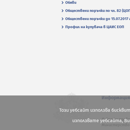
Обяви
Обществени поръчки по чл. 82 (ЦО
Обществени поръчки до 15.07.2017 г
Профил на купувача в ЦАИС ЕОП
Информаци
Този уебсайт използва бисквит
© Всички права
използвате уебсайта, В
Министерство 