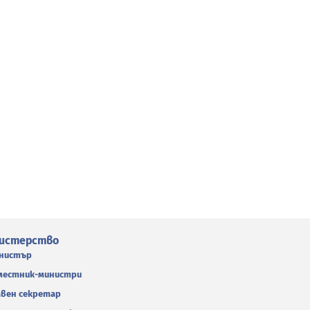
истерство
нистър
местник-министри
авен секретар