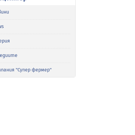
вини
ws
ерия
медиите
мпания "Супер фермер"