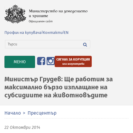
Профил на купувача
|
Контакти
|
EN
СИГНАЛ ЗА КОРУПЦИЯ
TOGGLE
МЕНЮ
или злоупотреби
NAVIGATION
Министър Грудев: Ще работим за
максимално бързо изплащане на
субсидиите на животновъдите
Начало
Пресцентър
22 Октомври 2014