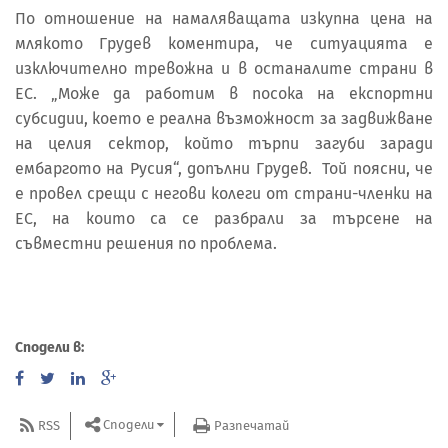
По отношение на намаляващата изкупна цена на
млякото Грудев коментира, че ситуацията е
изключително тревожна и в останалите страни в
ЕС. „Може да работим в посока на експортни
субсидии, което е реална възможност за задвижване
на целия сектор, който търпи загуби заради
ембаргото на Русия“, допълни Грудев. Той поясни, че
е провел срещи с негови колеги от страни-членки на
ЕС, на които са се разбрали за търсене на
съвместни решения по проблема.
Сподели в:
Сподели
RSS
Разпечатай