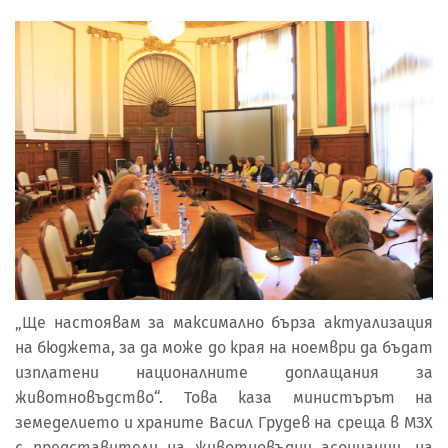
„Ще настоявам за максимално бърза актуализация
на бюджета, за да може до края на ноември да бъдат
изплатени националните доплащания за
животновъдство“. Това каза министърът на
земеделието и храните Васил Грудев на среща в МЗХ
с представители на животновъдни асоциации, на