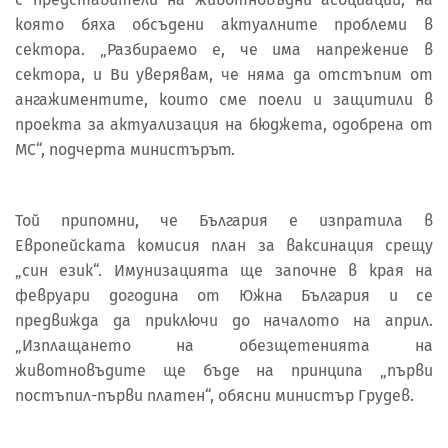
която бяха обсъдени актуалните проблеми в
сектора. „Разбираемо е, че има напрежение в
сектора, и Ви уверявам, че няма да отстъпим от
ангажиментите, които сме поели и защитили в
проекта за актуализация на бюджета, одобрена от
МС“, подчерта министърът.
Той припомни, че България е изпратила в
Европейската комисия план за ваксинация срещу
„син език“. Имунизацията ще започне в края на
февруари догодина от Южна България и се
предвижда да приключи до началото на април.
„Изплащането на обезщетенията на
животновъдите ще бъде на принципа „първи
постъпил-първи платен“, обясни министър Грудев.