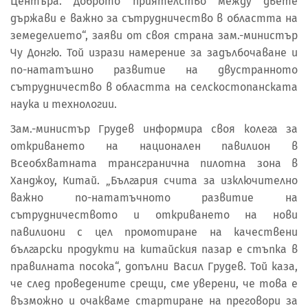
Центъра. Доброто приятелство между двете
държави е важно за сътрудничество в областта на
земеделието“, заяви от своя страна зам.-министър
Чу Донгю. Той изрази намерение за задълбочаване и
по-нататъшно развитие на двустранното
сътрудничество в областта на селскостопанската
наука и технологии.
Зам.-министър Грудев информира своя колега за
откриването на национален павилион в
Всеобхватната трансгранична пилотна зона в
Ханджоу, Китай. „България счита за изключително
важно по-нататъчното развитие на
сътрудничеството и откриването на нови
павилиони с цел промотиране на качествени
български продукти на китайския пазар е стъпка в
правилната посока“, допълни Васил Грудев. Той каза,
че след проведените срещи, сме уверени, че това е
възможно и очакваме стартиране на преговори за