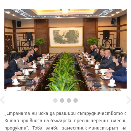
„Страната ни иска да разшири сътрудничеството с
Китай при вноса на български пресни череши и месни
продукти“. Това заяви заместник-министърът на