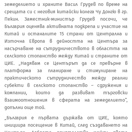
земеделието и храните Васил Грудев по време на
срещата си с неговия китайски колега Чу Донгю в гр.
Пекин. Заместник-министър Грудев посочи, че
България оценява активната подкрепа и участие на
Китай и останалите 15 страни от Централна и
Източна Европа в дейността на Центъра за
насърчаване на сътрудничеството в областта на
селското стопанство между Китай и страните от
ЦИЕ. „Надявам се Центърът да се превърне в
платформа за планиране и стимулиране на
практическото сътрудничество между реални
субекти в селското стопанство – сдружения и
компании, които да развиват търговски
взаимоотношения в сферата на земеделието“,
допълни още той.
„България е първата държава от ЦИЕ, която
инициира посещение в Китай, след създаването на