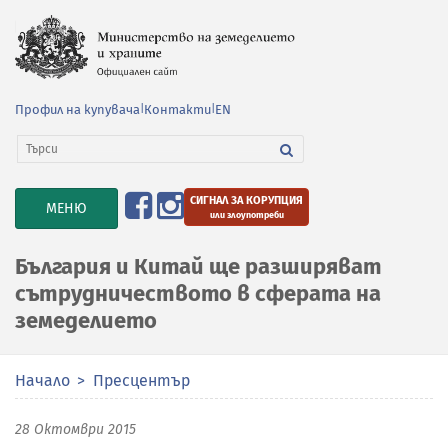
Профил на купувача
|
Контакти
|
EN
СИГНАЛ ЗА КОРУПЦИЯ
TOGGLE
МЕНЮ
или злоупотреби
NAVIGATION
България и Китай ще разширяват
сътрудничеството в сферата на
земеделието
Начало
Пресцентър
28 Октомври 2015