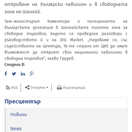
откриване на български павилион и в свободната
зона на Шанхай.
Зам.-министърът коментира и посещението на
българската делегация в Шанхайската пилотна зона за
свободна търговия, където се проведоха разговори с
ръководството й и на DIG Market. „Надяваме се, със
съдействието на Центъра, 16-те страни от ЦИЕ да имат
възможност да открият свои национални павилиони в
свободна търговия“, заяви Грудев.
Сподели в:
Сподели
RSS
Разпечатай
Пресцентър
Новини
News