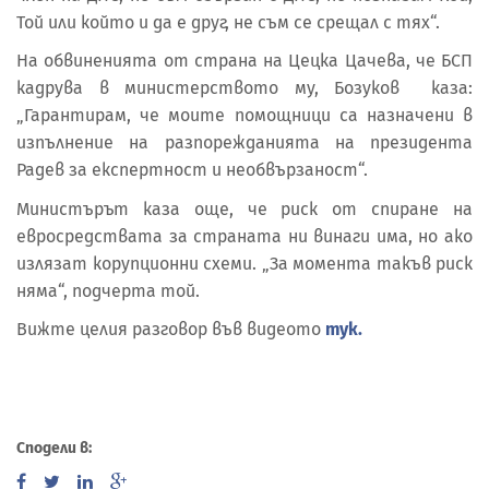
Той или който и да е друг, не съм се срещал с тях“.
На обвиненията от страна на Цецка Цачева, че БСП
кадрува в министерството му, Бозуков каза:
„Гарантирам, че моите помощници са назначени в
изпълнение на разпорежданията на президента
Радев за експертност и необвързаност“.
Министърът каза още, че риск от спиране на
евросредствата за страната ни винаги има, но ако
излязат корупционни схеми. „За момента такъв риск
няма“, подчерта той.
Вижте целия разговор във видеото
тук.
Сподели в: