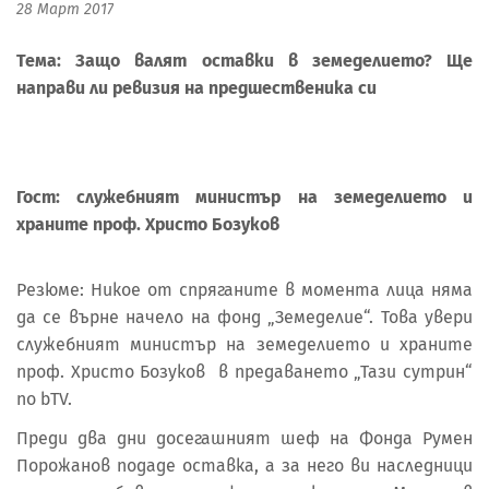
28 Март 2017
Тема: Защо валят оставки в земеделието? Ще
направи ли ревизия на предшественика си
Гост: служебният министър на земеделието и
храните проф. Христо Бозуков
Резюме: Никое от спряганите в момента лица няма
да се върне начело на фонд „Земеделие“. Това увери
служебният министър на земеделието и храните
проф. Христо Бозуков в предаването „Тази сутрин“
по bTV.
Преди два дни досегашният шеф на Фонда Румен
Порожанов подаде оставка, а за него ви наследници