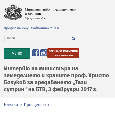
Профил на купувача
|
Контакти
|
EN
СИГНАЛ ЗА КОРУПЦИЯ
TOGGLE
МЕНЮ
или злоупотреби
NAVIGATION
Интервю на министъра на
земеделието и храните проф. Христо
Бозуков за предаването „Тази
сутрин“ на БТВ, 3 февруари 2017 г.
Начало
Пресцентър