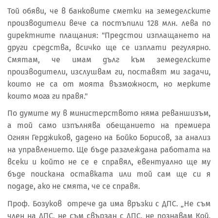
Той обяви, че в банковите сметки на земеделските
производители вече са постъпили 128 млн. лева по
директните плащания: "Предстои изплащането на
други средства, всичко ще се изплати регулярно.
Смятам, че имам дълг към земеделските
производители, изслушвам ги, поставят ми задачи,
които не са от моята възможност, но мерките
които мога ги правя."
По думите му в министерството няма реваншизъм,
а той само изпълнява обещанието на премиера
Огнян Герджиков, дадено на Бойко Борисов, за анализ
на управлението. Ще бъде разглеждана работата на
всеки и който не се е справял, евентуално ще му
бъде поискана оставката или той сам ще си я
подаде, ако не смята, че се справя.
Проф. Бозуков отрече да има връзки с ДПС. „Не съм
член на ДПС, не съм свързан с ДПС, не познавам Кой,