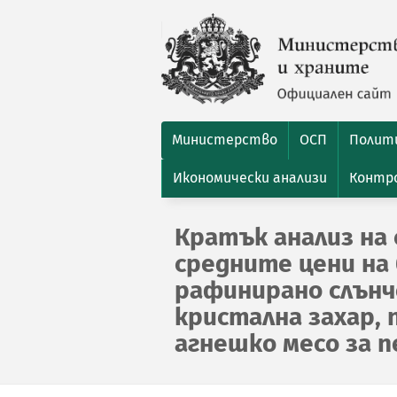
Министерство
ОСП
Полити
Икономически анализи
Контро
Кратък анализ на 
средните цени на 
рафинирано слънчо
кристална захар, 
агнешко месо за пе