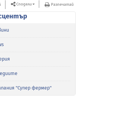
Сподели
S
Разпечатай
сцентър
вини
ws
ерия
медиите
мпания "Супер фермер"