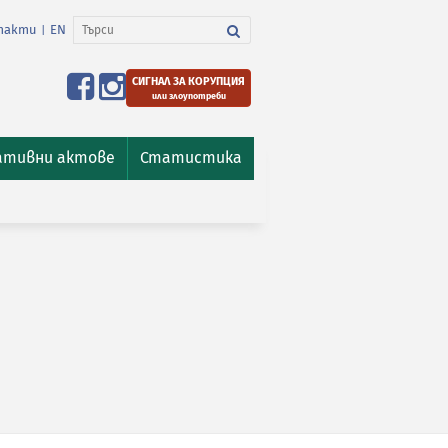
такти
EN
|
СИГНАЛ ЗА КОРУПЦИЯ
или злоупотреби
ативни актове
Статистика