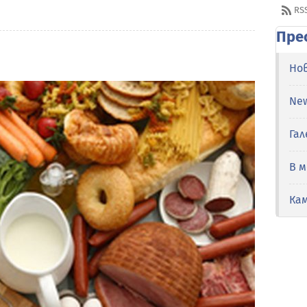
RS
Пре
Но
Ne
Гал
В 
Ка