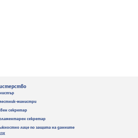
истерство
нистър
местник-министри
авен секретар
рламентарен секретар
ъжностно лице по защита на данните
МЗХ