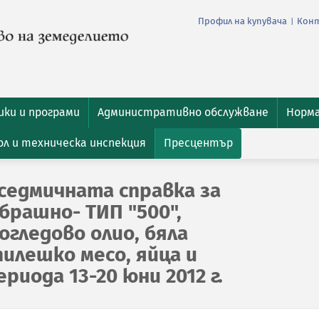
Профил на купувача
Кон
|
ки и програми
Административно обслужване
Норм
л и техническа инспекция
Пресцентър
седмичната справка за
брашно- ТИП "500",
гледово олио, бяла
пилешко месо, яйца и
риода 13-20 юни 2012 г.