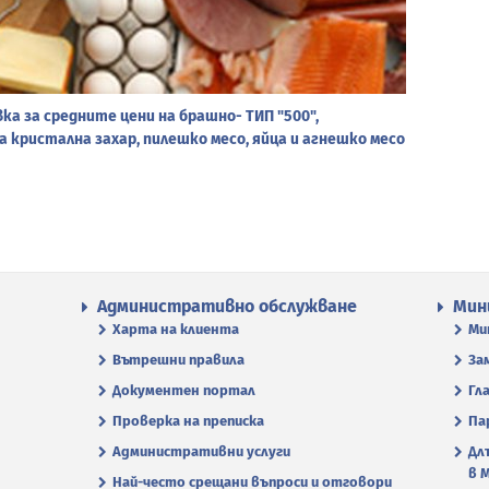
а за средните цени на брашно- ТИП "500",
а кристална захар, пилешко месо, яйца и агнешко месо
Административно обслужване
Мин
Харта на клиента
Ми
Вътрешни правила
За
Документен портал
Гл
Проверка на преписка
Па
Административни услуги
Дл
в 
Най-често срещани въпроси и отговори