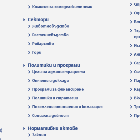
Ст
Комисия за земеделските земи
Од
Сектори
Вт
Животновъдство
Тъ
Растениевъдство
пр
Рибарство
Ис
Гори
Ан
Се
Политики и програми
Цели на администрацията
Си
Отчети и доклади
Па
Програми за финансиране
Ка
Политики и стратегии
Бю
Поземлени отношения и комасация
Тр
Социална дейност
Пр
Нормативни актове
П)
Закони
.