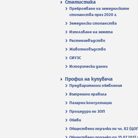
Статистика
Преброяване на земеделските
стопанства през 2020 г.
Земеделски стопанства
Използване на земята
Растениевъдство
Животновъдство
СИУЗС
Исторически данни
Профил на купувача
Предварителни обявления
Вътрешни правила
Пазарни консултации
Процедури по ЗОП
Обяви
Обществени поръчки по чл. 82 (ЦО
Обществени поръчки до 15.07.2017 г