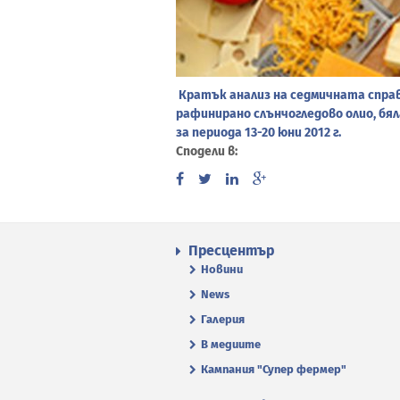
Кратък анализ на седмичната справк
рафинирано слънчогледово олио, бял
за периода 13-20 юни 2012 г.
Сподели в:
Пресцентър
Новини
News
Галерия
В медиите
Кампания "Супер фермер"