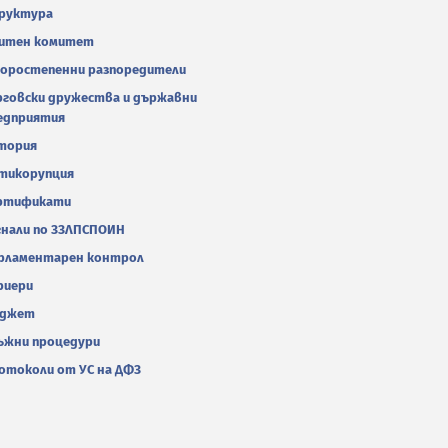
руктура
итен комитет
оростепенни разпоредители
рговски дружества и държавни
едприятия
тория
тикорупция
ртификати
гнали по ЗЗЛПСПОИН
рламентарен контрол
риери
джет
ъжни процедури
отоколи от УС на ДФЗ