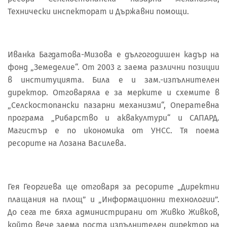
Технически инспекторат и Държавни помощи.
Иванка Багдатова-Мизова е дългогодишен кадър на
фонд „Земеделие“. От 2003 г. заема различни позиции
в институцията. Била е и зам.-изпълнителен
директор. Отговаряла е за мерките и схемите в
„Селскостопански пазарни механизми“, Оператевна
програма „Рибарство и аквакултури“ и САПАРД.
Магистър е по икономика от УНСС. Тя поема
ресорите на Лозана Василева.
Гея Георгиева ще отговаря за ресорите „Директни
плащания на площ” и „Информационни технологии”.
До сега те бяха администрирани от Живко Живков,
който вече заема поста изпълнителен директор на