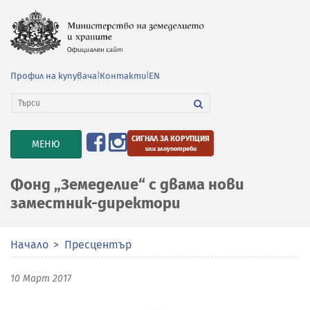
Профил на купувача
|
Контакти
|
EN
СИГНАЛ ЗА КОРУПЦИЯ
TOGGLE
МЕНЮ
или злоупотреби
NAVIGATION
Фонд „Земеделие“ с двама нови
заместник-директори
Начало
Пресцентър
10 Март 2017