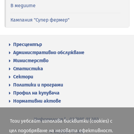
В медиите
Кампания "Супер фермер"
Пресцентър
Административно обслужване
Министерство
Статистика
Сектори
Политики и програми
Профил на купувача
Нормативни актове
Информация
02/985 11 383
Този уебсайт използва бисквитки (cookies) с
цел подобряване на неговата ефективност.
02/985 11 384