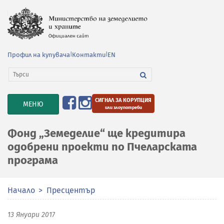
Профил на купувача
|
Контакти
|
EN
СИГНАЛ ЗА КОРУПЦИЯ
TOGGLE
МЕНЮ
или злоупотреби
NAVIGATION
Фонд „Земеделие“ ще кредитира
одобрени проекти по Пчеларската
програма
Начало
Пресцентър
13 Януари 2017