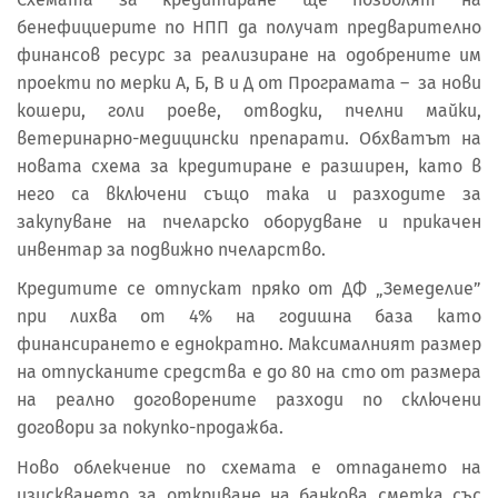
бенефициерите по НПП да получат предварително
финансов ресурс за реализиране на одобрените им
проекти по мерки А, Б, В и Д от Програмата – за нови
кошери, голи роеве, отводки, пчелни майки,
ветеринарно-медицински препарати. Обхватът на
новата схема за кредитиране е разширен, като в
него са включени също така и разходите за
закупуване на пчеларско оборудване и прикачен
инвентар за подвижно пчеларство.
Кредитите се отпускат пряко от ДФ „Земеделие”
при лихва от 4% на годишна база като
финансирането е еднократно. Максималният размер
на отпусканите средства е до 80 на сто от размера
на реално договорените разходи по сключени
договори за покупко-продажба.
Ново облекчение по схемата е отпадането на
изискването за откриване на банкова сметка със