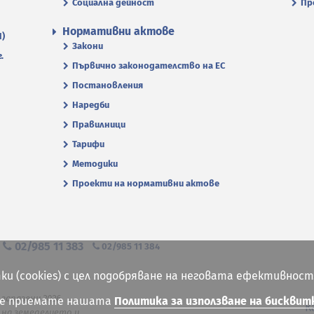
Социална дейност
Пр
Нормативни актове
П)
Закони
.
Първично законодателство на ЕС
Постановления
Наредби
Правилници
Тарифи
Методики
Проекти на нормативни актове
я
02/985 11 383
02/985 11 384
ки (cookies) с цел подобряване на неговата ефективност
 запазени 2026
ие приемате нашата
Политика за използване на бисквит
К
на земеделието и