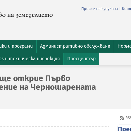
Профил на купувача
Кон
|
ки и програми
Административно обслужване
Норм
л и техническа инспекция
Пресцентър
 ще открие Първо
ение на Черношарената
RS
Пре