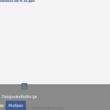
отоколи от УС на ДФЗ
. Продължавайки да
ки
Разбрах
арта на сайта
Правна информация