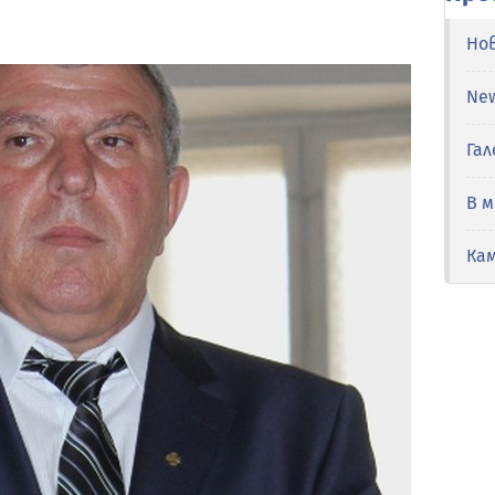
Но
Ne
Гал
В 
Ка