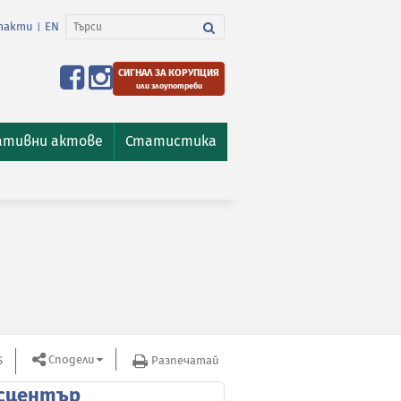
такти
EN
|
СИГНАЛ ЗА КОРУПЦИЯ
или злоупотреби
ативни актове
Статистика
Сподели
S
Разпечатай
сцентър