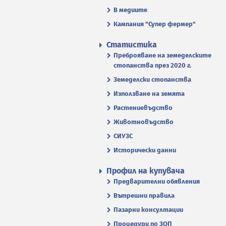
В медиите
Кампания "Супер фермер"
Статистика
Преброяване на земеделските
стопанства през 2020 г.
Земеделски стопанства
Използване на земята
Растениевъдство
Животновъдство
СИУЗС
Исторически данни
Профил на купувача
Предварителни обявления
Вътрешни правила
Пазарни консултации
Процедури по ЗОП