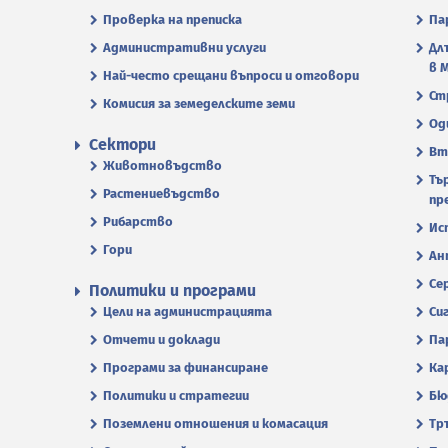
Проверка на преписка
Па
Административни услуги
Дл
в 
Най-често срещани въпроси и отговори
Ст
Комисия за земеделските земи
Од
Сектори
Вт
Животновъдство
Тъ
Растениевъдство
пр
Рибарство
Ис
Гори
Ан
Се
Политики и програми
Цели на администрацията
Си
Отчети и доклади
Па
Програми за финансиране
Ка
Политики и стратегии
Бю
Поземлени отношения и комасация
Тр