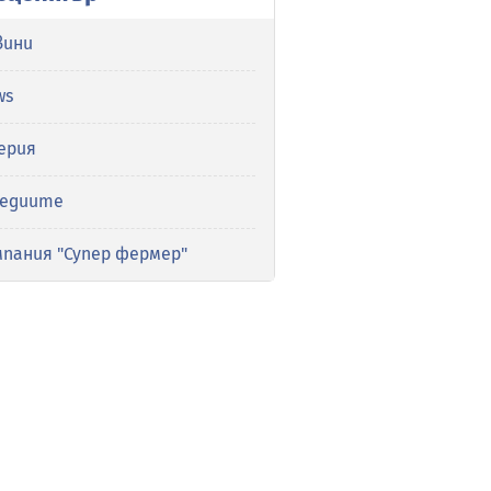
вини
ws
ерия
медиите
мпания "Супер фермер"