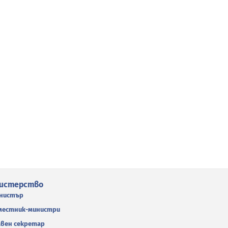
истерство
нистър
местник-министри
авен секретар