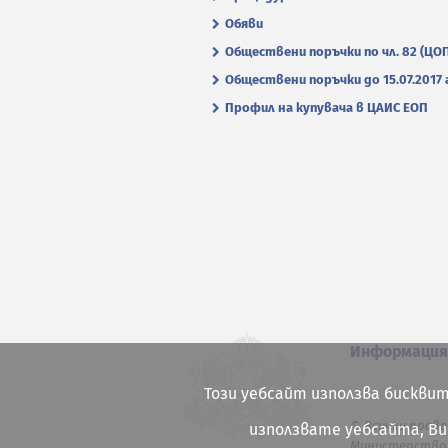
Обяви
Обществени поръчки по чл. 82 (ЦО
Обществени поръчки до 15.07.2017 г
Профил на купувача в ЦАИС ЕОП
Информаци
Този уебсайт използва бисквит
© Всички права
използвате уебсайта, В
Министерство 