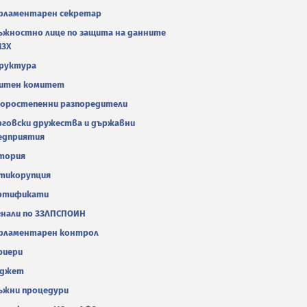
рламентарен секретар
ъжностно лице по защита на данните
МЗХ
руктура
итен комитет
оростепенни разпоредители
рговски дружества и държавни
едприятия
тория
тикорупция
ртификати
гнали по ЗЗЛПСПОИН
рламентарен контрол
риери
джет
ъжни процедури