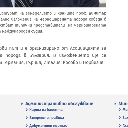
министърът на земеделието и храните проф. Димитър
ално изложение на Черношарената порода говеда в
частват типични представители на Черношарената
 международен съдия.
рви път и е организирано от Асoциацията за
а порода в България. В изложението ще се
Германия, Гърция, Италия, Косово и Норвегия.
Административно обслужване
Мин
Харта на клиента
Ми
Вътрешни правила
За
Документен портал
Гл