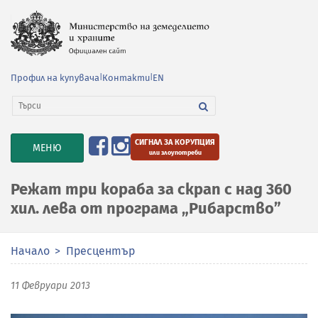
Профил на купувача
|
Контакти
|
EN
СИГНАЛ ЗА КОРУПЦИЯ
TOGGLE
МЕНЮ
или злоупотреби
NAVIGATION
Режат три кораба за скрап с над 360
хил. лева от програма „Рибарство”
Начало
Пресцентър
11 Февруари 2013