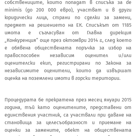
собствениците, които попадат в списъка за de
minimis (до 200 000 евро), участват и в други
юридически лица, страни по сделки за замени,
предмет на решението на ЕК. Списъкът от 1185
имота е съгласуван от Главна дирекция
„Конкуренция“ още през октомври 2014 г., след което
е обявена обществената поръчка за избор на
правоспособен независим оценител и/или
оценителски екип, регистрирани по Закона за
независимите оценители, които да извършат
оценка на поземлени имоти в горски територии.
Процедурата бе прекратена през месец януари 2015
година, тъй като оценителите, представени от
единствения участник, са участвали при даване на
становища за целесъобразност и приемане на
оценки за замените, обект на обществената