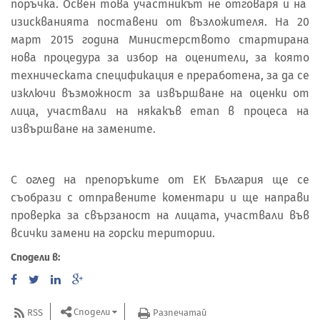
поръчка. Освен това участникът не отговаря и на
изискванията поставени от възложителя. На 20
март 2015 година Министерството стартирана
нова процедура за избор на оценители, за която
техническата спецификация е преработена, за да се
изключи възможност за извършване на оценки от
лица, участвали на някакъв етап в процеса на
извършване на замените.
С оглед на препоръките от ЕК България ще се
съобрази с отправените коментари и ще направи
проверка за свързаност на лицата, участвали във
всички замени на горски територии.
Сподели в:
Сподели
RSS
Разпечатай