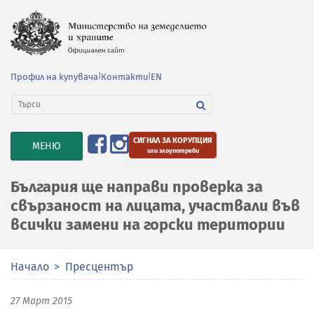
Профил на купувача
|
Контакти
|
EN
СИГНАЛ ЗА КОРУПЦИЯ
TOGGLE
МЕНЮ
или злоупотреби
NAVIGATION
България ще направи проверка за
свързаност на лицата, участвали във
всички замени на горски територии
Начало
Пресцентър
27 Март 2015