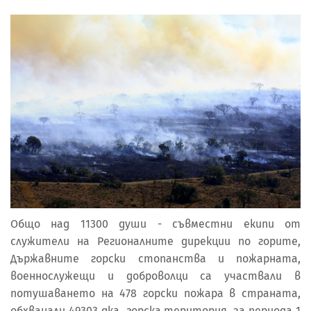
Общо над 11300 души - съвместни екипи от
служители на Регионалните дирекции по горите,
Държавните горски стопанства и пожарната,
военнослужещи и доброволци са участвали в
потушаването на 478 горски пожара в страната,
обхванали 49303 дка горска територия, за периода 1