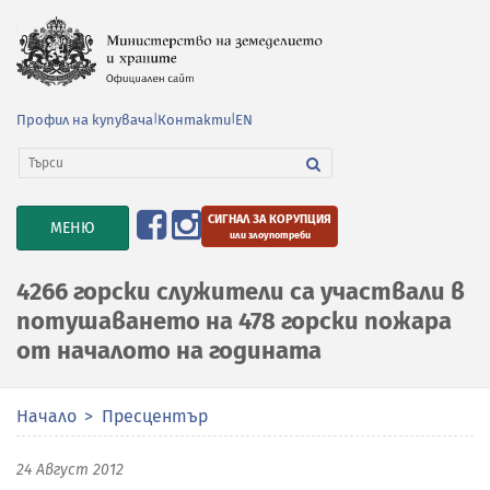
Профил на купувача
|
Контакти
|
EN
СИГНАЛ ЗА КОРУПЦИЯ
TOGGLE
МЕНЮ
или злоупотреби
NAVIGATION
4266 горски служители са участвали в
потушаването на 478 горски пожара
от началото на годината
Начало
Пресцентър
24 Август 2012