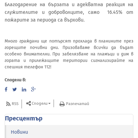
Благодарение на бързата и адекватна реакция на
служителите и доброволците, само 16.45% от
пожарите за периода са върхови.
Много граждани ще потърсят прохлада в планините през
горещите почивни дни. Призоваваме всички да бъдат
особено внимателни. При забелязване на пламъци и дим в
гората и прилежащите територии сигнализирайте на
спешния телефон 112!
Сподели в:
Сподели
RSS
Разпечатай
Пресцентър
Новини