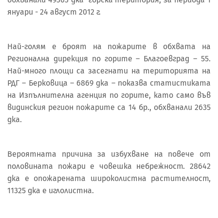
януари - 24 август 2012 г.
Най-голям е броят на пожарите в обхвата на
Регионална дирекция по горите – Благоевград – 55.
Най-много площи са засегнати на територията на
РДГ – Берковица – 6869 дка – показва статистиката
на Изпълнителна агенция по горите, като само във
видинския регион пожарите са 14 бр., обхванали 2635
дка.
Вероятната причина за избухване на повече от
половината пожари е човешка небрежност. 28642
дка е опожарената широколистна растителност,
11325 дка е иглолистна.