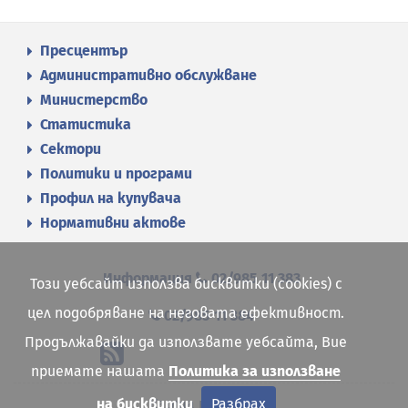
Пресцентър
Административно обслужване
Министерство
Статистика
Сектори
Политики и програми
Профил на купувача
Нормативни актове
Информация
02/985 11 383
Този уебсайт използва бисквитки (cookies) с
цел подобряване на неговата ефективност.
02/985 11 384
Продължавайки да използвате уебсайта, Вие
приемате нашата
Политика за използване
на бисквитки
Разбрах
Карта на сайта