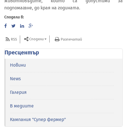
животновъдите, които са допустими за
подпомагане, до края на годината.
Сподели в:
Сподели
RSS
Разпечатай
Пресцентър
Новини
News
Галерия
В медиите
Кампания "Супер фермер"