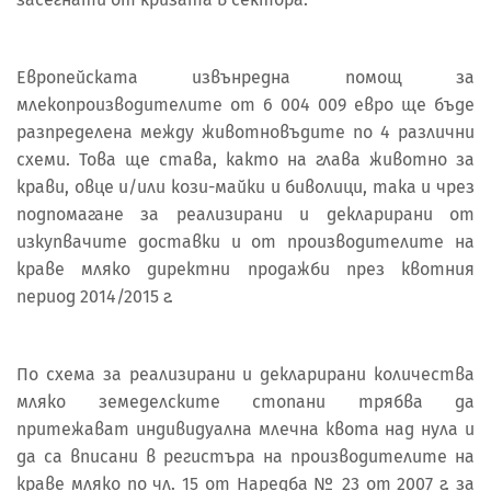
Европейската извънредна помощ за
млекопроизводителите от 6 004 009 евро ще бъде
разпределена между животновъдите по 4 различни
схеми. Това ще става, както на глава животно за
крави, овце и/или кози-майки и биволици, така и чрез
подпомагане за реализирани и декларирани от
изкупвачите доставки и от производителите на
краве мляко директни продажби през квотния
период 2014/2015 г.
По схема за реализирани и декларирани количества
мляко земеделските стопани трябва да
притежават индивидуална млечна квота над нула и
да са вписани в регистъра на производителите на
краве мляко по чл. 15 от Наредба № 23 от 2007 г. за