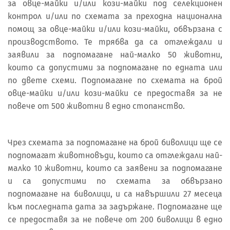
за овце-майки и/или кози-майки под селекционен
контрол и/или по схемата за преходна национална
помощ за овце-майки и/или кози-майки, обвързана с
производството. Те трябва да са отглеждали и
заявили за подпомагане най-малко 50 животни,
които са допустими за подпомагане по едната или
по двете схеми. Подпомагане по схемата на брой
овце-майки и/или кози-майки се предоставя за не
повече от 500 животни в едно стопанство.
Чрез схемата за подпомагане на брой биволици ще се
подпомагат животновъди, които са отглеждали най-
малко 10 животни, които са заявени за подпомагане
и са допустими по схемата за обвързано
подпомагане на биволици, и са навършили 27 месеца
към последната дата за задържане. Подпомагане ще
се предоставя за не повече от 200 биволици в едно