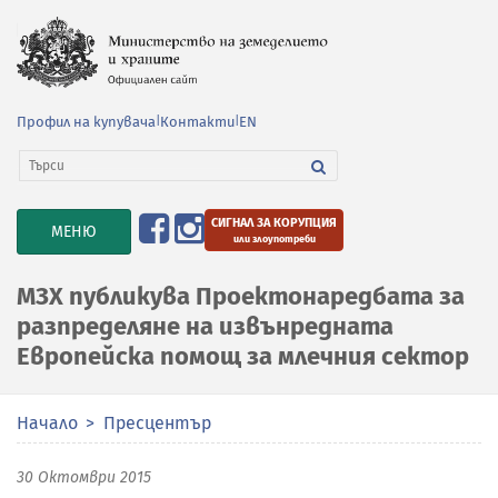
Профил на купувача
|
Контакти
|
EN
СИГНАЛ ЗА КОРУПЦИЯ
TOGGLE
МЕНЮ
или злоупотреби
NAVIGATION
МЗХ публикува Проектонаредбата за
разпределяне на извънредната
Европейска помощ за млечния сектор
Начало
Пресцентър
30 Октомври 2015