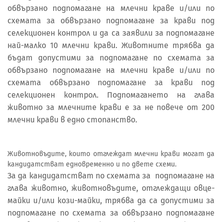
обвързано подпомагане на млечни краве и/или по
схемата за обвързано подпомагане за крави под
селекционен контрол и да са заявили за подпомагане
най-малко 10 млечни крави. Животните трябва да
бъдат допустими за подпомагане по схемата за
обвързано подпомагане на млечни краве и/или по
схемата обвързано подпомагане за крави под
селекционен контрол. Подпомагането на глава
животно за млечните крави е за не повече от 200
млечни крави в едно стопанство.
Животновъдите, които отглеждат млечни крави могат да
кандидатстват едновременно и по двете схеми.
За да кандидатстват по схемата за подпомагане на
глава животно, животновъдите, отглеждащи овце-
майки и/или кози-майки, трябва да са допустими за
подпомагане по схемата за обвързано подпомагане