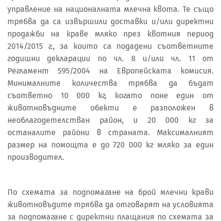
управление на националната млечна квота. Те също
трябва да са извършили доставки и/или директни
продажби на краве мляко през квотния период
2014/2015 г., за които са подадени съответните
годишни декларации по чл. 8 и/или чл. 11 от
Регламент 595/2004 на Европейската комисия.
Минималните количества трябва да бъдат
съответно 10 000 кг, когато поне един от
животновъдните обекти е разположен в
необлагодетелстван район, и 20 000 кг за
останалите райони в страната. Максималният
размер на помощта е до 720 000 кг мляко за един
производител.
По схемата за подпомагане на брой млечни крави
животновъдите трябва да отговарят на условията
за подпомагане с директни плащания по схемата за