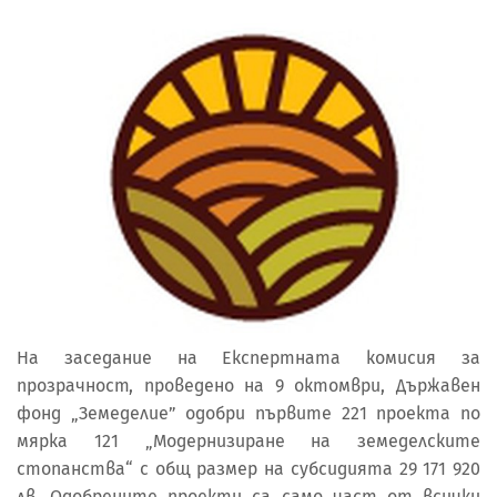
На заседание на Експертната комисия за
прозрачност, проведено на 9 октомври, Държавен
фонд „Земеделие” одобри първите 221 проекта по
мярка 121 „Модернизиране на земеделските
стопанства“ с общ размер на субсидията 29 171 920
лв. Одобрените проекти са само част от всички