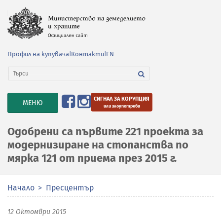
Профил на купувача
|
Контакти
|
EN
СИГНАЛ ЗА КОРУПЦИЯ
TOGGLE
МЕНЮ
или злоупотреби
NAVIGATION
Одобрени са първите 221 проекта за
модернизиране на стопанства по
мярка 121 от приема през 2015 г.
Начало
Пресцентър
12 Октомври 2015