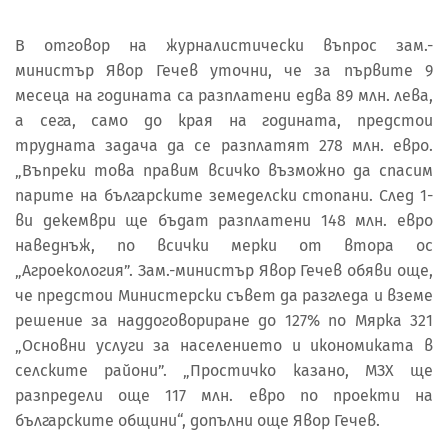
В отговор на журналистически въпрос зам.-
министър Явор Гечев уточни, че за първите 9
месеца на годината са разплатени едва 89 млн. лева,
а сега, само до края на годината, предстои
трудната задача да се разплатят 278 млн. евро.
„Въпреки това правим всичко възможно да спасим
парите на българските земеделски стопани. След 1-
ви декември ще бъдат разплатени 148 млн. евро
наведнъж, по всички мерки от втора ос
„Агроекология”. Зам.-министър Явор Гечев обяви още,
че предстои Министерски съвет да разгледа и вземе
решение за наддоговориране до 127% по Мярка 321
„Основни услуги за населението и икономиката в
селските райони”. „Простичко казано, МЗХ ще
разпредели още 117 млн. евро по проекти на
българските общини“, допълни още Явор Гечев.