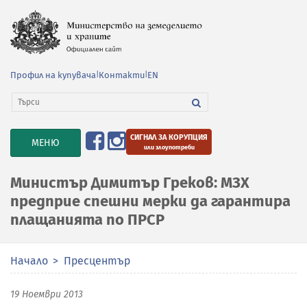
Профил на купувача
|
Контакти
|
EN
СИГНАЛ ЗА КОРУПЦИЯ
TOGGLE
МЕНЮ
или злоупотреби
NAVIGATION
Министър Димитър Греков: МЗХ
предприе спешни мерки да гарантира
плащанията по ПРСР
Начало
Пресцентър
19 Ноември 2013