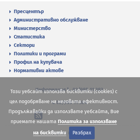
Пресцентър
Административно обслужване
Министерство
Статистика
Сектори
Политики и програми
Профил на купувача
Нормативни актове
Информация
02/985 11 383
Този уебсайт използва бисквитки (cookies) с
цел подобряване на неговата ефективност.
02/985 11 384
Продължавайки да използвате уебсайта, Вие
приемате нашата
Политика за използване
на бисквитки
Разбрах
Карта на сайта