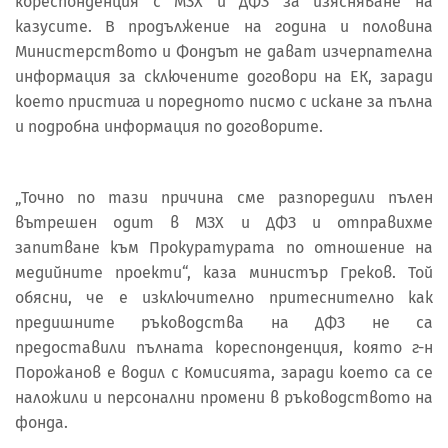
кореспонденция с МЗХ и ДФЗ за изясняване на
казусите. В продължение на година и половина
Министерството и Фондът не дават изчерпателна
информация за сключените договори на ЕК, заради
което пристига и поредното писмо с искане за пълна
и подробна информация по договорите.
„Точно по тази причина сме разпоредили пълен
вътрешен одит в МЗХ и ДФЗ и отправихме
запитване към Прокуратурата по отношение на
медийните проекти“, каза министър Греков. Той
обясни, че е изключително притеснително как
предишните ръководства на ДФЗ не са
предоставили пълната кореспонденция, която г-н
Порожанов е водил с Комисията, заради което са се
наложили и персонални промени в ръководството на
фонда.