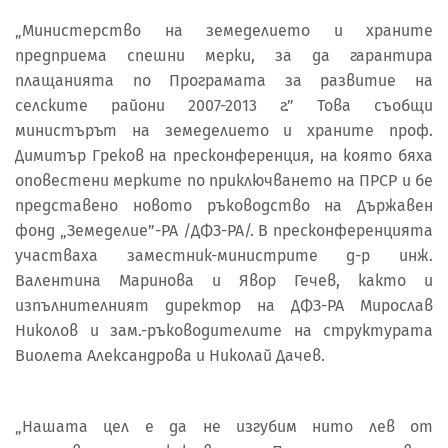
„Министерство на земеделието и храните
предприема спешни мерки, за да гарантира
плащанията по Програмата за развитие на
селските райони 2007-2013 г.” Това съобщи
министърът на земеделието и храните проф.
Димитър Греков на пресконференция, на която бяха
оповестени мерките по приключването на ПРСР и бе
представено новото ръководство на Държавен
фонд „Земеделие”-РА /ДФЗ-РА/. В пресконференцията
участваха заместник-министрите д-р инж.
Валентина Маринова и Явор Гечев, както и
изпълнителният директор на ДФЗ-РА Мирослав
Николов и зам.-ръководителите на структурата
Виолета Александрова и Николай Дачев.
„Нашата цел е да не изгубим нито лев от