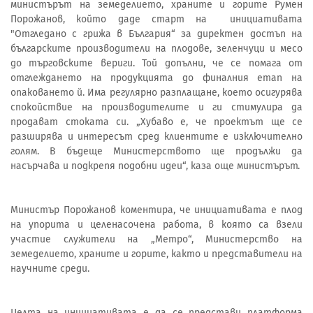
министърът на земеделието, храните и горите Румен
Порожанов, който даде старт на инициативата
"Отгледано с грижа в България“ за директен достъп на
българските производители на плодове, зеленчуци и месо
до търговските вериги. Той допълни, че се помага от
отглеждането на продукцията до финалния етап на
опаковането й. Има регулярно разплащане, което осигурява
спокойствие на производителите и ги стимулира да
продават стоката си. „Хубаво е, че проектът ще се
разширява и интересът сред клиентите е изключително
голям. В бъдеще Министерството ще продължи да
насърчава и подкрепя подобни идеи“, каза още министърът.
Министър Порожанов коментира, че инициативата е плод
на упорита и целенасочена работа, в която са взели
участие служители на „Метро“, Министерство на
земеделието, храните и горите, както и представители на
научните среди.
Целта на инициативата е да се представи платформа