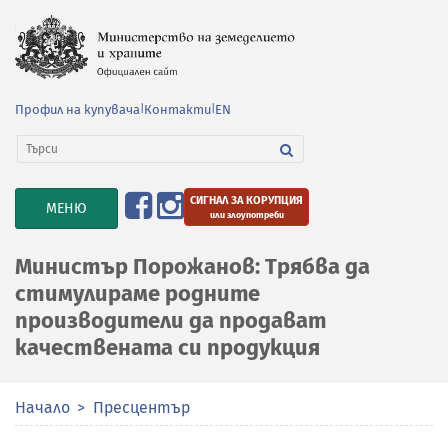
Профил на купувача
|
Контакти
|
EN
СИГНАЛ ЗА КОРУПЦИЯ
TOGGLE
МЕНЮ
или злоупотреби
NAVIGATION
Министър Порожанов: Трябва да
стимулираме родните
производители да продават
качествената си продукция
Начало
Пресцентър