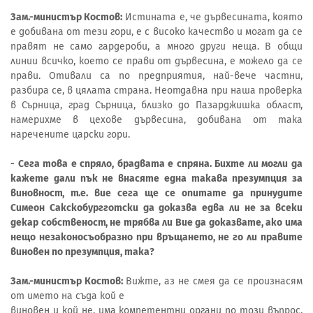
Зам.-министър Костов:
Истината е, че дървесината, която
е добивана от тези гори, е с високо качество и могат да се
правят не само гардероби, а много други неща. В общи
линии всичко, което се прави от дървесина, е можело да се
прави. Отивали са по предприятия, най-вече частни,
разбира се, в цялата страна. Неотдавна при наша проверка
в Сърница, град Сърница, близко до Пазарджишка област,
намерихме в цехове дървесина, добивана от така
наречените царски гори.
- Сега това е спряло, брадвата е спряна. Бихте ли могли да
кажете дали пък не внасяте една такава презумпция за
виновност, т.е. вие сега ще се опитате да принудите
Симеон Сакскобургготски да доказва едва ли не за всеки
декар собственост, не трябва ли Вие да доказвате, ако има
нещо незаконосъобразно при връщането, не го ли правите
виновен по презумпция, така?
Зам.-министър Костов:
Вижте, аз не смея да се произнасям
от името на съда кой е
виновен и кой не, има компетентни органи по този въпрос.