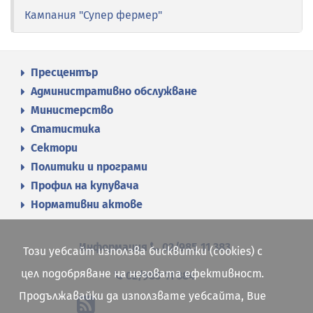
Кампания "Супер фермер"
Пресцентър
Административно обслужване
Министерство
Статистика
Сектори
Политики и програми
Профил на купувача
Нормативни актове
Информация
02/985 11 383
Този уебсайт използва бисквитки (cookies) с
цел подобряване на неговата ефективност.
02/985 11 384
Продължавайки да използвате уебсайта, Вие