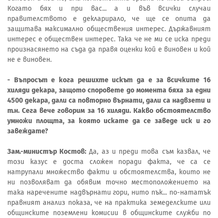
Когато бях и при вас... а и във всички случаи
правителството е декларирало, че ще се опита да
защитава максимално обществения интерес. Държавният
интерес е обществен интерес. Така че не ми се иска преди
произнасянето на съда да правя оценки кой е виновен и кой
не е виновен.
- Въпросът е кога решихте искът да е за всичките 16
хиляди декара, защото споровете до момента бяха за едни
4500 декара, дали са повторно върнати, дали са надвзети и
т.н. Сега вече говорим за 16 хиляди. Какво обстоятелство
умножи площта, за която искате да се заведе иск и го
завеждате?
Зам.-министър Костов:
Да, аз и преди това съм казвал, че
този казус е доста сложен поради факта, че са се
натрупали множество факти и обстоятелства, които не
ни позволяват да обявим точно местоположението на
така наречените надвърнати гори, нито пък... по-нататък
правният анализ показа, че на практика земеделските или
общинските поземлени комисии в общинските служби по