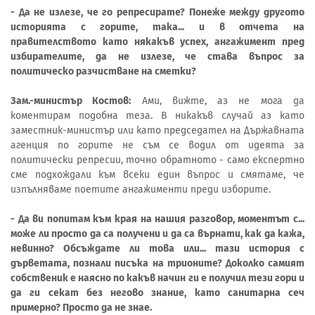
- Да не излезе, че го репресирате? Понеже между другото
историята с горите, така... и в отчета на
правителството като някакъв успех, ангажимент пред
избирателите, да не излезе, че става въпрос за
политическо разчистване на сметки?
Зам.-министър Костов:
Ами, вижте, аз не мога да
коментирам подобна теза. В никакъв случай аз като
заместник-министър или като председател на Държавната
агенция по горите не съм се водил от идеята за
политически репресии, точно обратното - само експертно
сме подхождали към всеки един въпрос и смятаме, че
изпълняваме поетите ангажименти преди изборите.
- Да ви попитам към края на нашия разговор, моментът с...
може ли просто да са получени и да са върнати, как да кажа,
невинно? Обсъждате ли това или... тази история с
дърветата, познали писъка на трионите? Доколко самият
собственик е наясно по какъв начин ги е получил тези гори и
да ги секат без негово знание, като санитарна сеч
примерно? Просто да не знае.