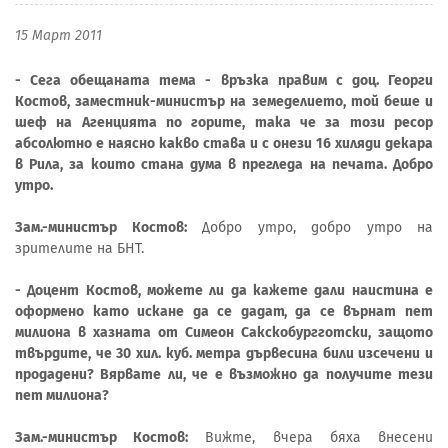
15 Март 2011
- Сега обещаната тема - връзка правим с доц. Георги
Костов, заместник-министър на земеделието, той беше и
шеф на Агенцията по горите, така че за този ресор
абсолютно е наясно какво става и с онези 16 хиляди декара
в Рила, за които стана дума в прегледа на печата. Добро
утро.
Зам.-министър Костов:
Добро утро, добро утро на
зрителите на БНТ.
- Доцент Костов, можете ли да кажете дали наистина е
оформено като искане да се дадат, да се върнат пет
милиона в хазната от Симеон Сакскобургготски, защото
твърдите, че 30 хил. куб. метра дървесина били изсечени и
продадени? Вярвате ли, че е възможно да получите тези
пет милиона?
Зам.-министър Костов:
Вижте, вчера бяха внесени