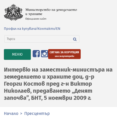
Профил на купувача
|
Контакти
|
EN
СИГНАЛ ЗА КОРУПЦИЯ
TOGGLE
МЕНЮ
или злоупотреби
NAVIGATION
Интервю на заместник-министъра на
земеделието и храните доц. д-р
Георги Костов пред г-н Виктор
Николаев, предаването „Денят
започва”, БНТ, 5 ноември 2009 г.
Начало
Пресцентър