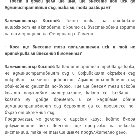
- Тоест и други дела ще има, ще внесете нов иск до
Административния съд, така ли, това разбирам?
Зам.-министър Костов:
Точно така, за обявяване
нищожност на актовете, с които са възстановени горите
на наследниците на Фердинанд и Симеон.
- Кога ще внесете този допълнителен иск и той не
припокрива ли внесения в момента?
Зам.-министър Костов:
За вашите зрители трябва да кажа,
че административният съд и Софийският окръжен съд
покриват различни дейности. Административният съд
обикновено действа по-бързо. Ние ще внесем тези искове
когато подготвим материалите, както се казваше -
когато му дойде времето, и се надяваме обаче
административният съд вероятно да се произнесе по-
бързо от окръжния съд.
Предполагам, че делото с царския казус, който вчера
документите бяха внесени, ще продължи на няколко
инстанции, така че там ще имаме продължително дело.