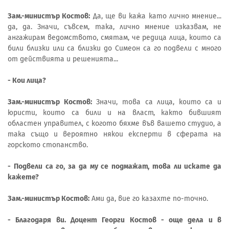
Зам.-министър Костов:
Да, ще ви кажа като лично мнение...
да, да. Значи, съвсем, така, лично мнение изказвам, не
ангажирам ведомството, смятам, че редица лица, които са
били близки или са близки до Симеон са го подвели с много
от действията и решенията...
- Кои лица?
Зам.-министър Костов:
Значи, това са лица, които са и
юристи, които са били и на власт, както бившият
областен управител, с когото бяхме във вашето студио, а
така също и вероятно някои експерти в сферата на
горското стопанство.
- Подвели са го, за да му се подмажат, това ли искате да
кажете?
Зам.-министър Костов:
Ами да, вие го казахте по-точно.
- Благодаря ви. Доцент Георги Костов - още дела и в