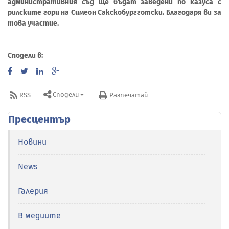
административния съд ще бъдат заведени по казуса с
рилските гори на Симеон Сакскобургготски. Благодаря ви за
това участие.
Сподели в:
Сподели
RSS
Разпечатай
Пресцентър
Новини
News
Галерия
В медиите