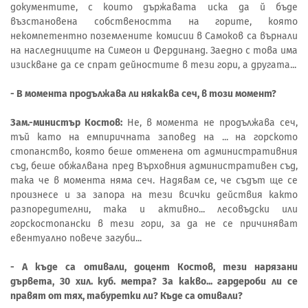
документите, с които държавата иска да й бъде
възстановена собствеността на горите, която
некомпетентно поземлените комисии в Самоков са върнали
на наследниците на Симеон и Фердинанд. Заедно с това има
изискване да се спрат дейностите в тези гори, а другата...
- В момента продължава ли някаква сеч, в този момент?
Зам.-министър Костов:
Не, в момента не продължава сеч,
тъй като на емпиричната заповед на ... на горското
стопанство, която беше отменена от административния
съд, беше обжалвана пред Върховния административен съд,
така че в момента няма сеч. Надявам се, че съдът ще се
произнесе и за запора на тези всички действия както
разпоредителни, така и активно... лесовъдски или
горскостопански в тези гори, за да не се причиняват
евентуално повече загуби...
- А къде са отивали, доцент Костов, тези нарязани
дървета, 30 хил. куб. метра? За какво... гардероби ли се
правят от тях, табуретки ли? Къде са отивали?