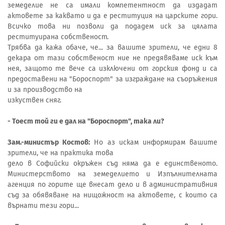
земеделие не са имали компетентност да издадат
актовете за каквато и да е реституция на царските гори.
Всичко това ни позволи да подадем иск за цялата
реституирана собственост.
Трябва да кажа обаче, че... за вашите зрители, че едни 8
декара от тази собственост ние не предявяваме иск към
нея, защото те вече са изключени от горския фонд и са
предоставени на "Бороспорт" за изграждане на съоръжения
и за производство на
изкуствен сняг.
- Тоест той ги е дал на "Бороспорт", така ли?
Зам.-министър Костов:
Но аз искам информирам вашите
зрители, че на практика това
дело в Софийски окръжен съд няма да е единственото.
Министерството на земеделието и Изпълнителната
агенция по горите ще внесат дело и в административния
съд за обявяване на нищожност на актовете, с които са
върнати тези гори...