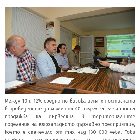
Между 10 и 12% средно по-висока цена е постигната
в проведените до момента 40 търга за електронна
продажба на дървесина в териториалните
поделения на Югозападното държавно предприятие,
което е спечелило от тях над 130 000 лева. Това
съобщи зам.-министърът на транспорта,