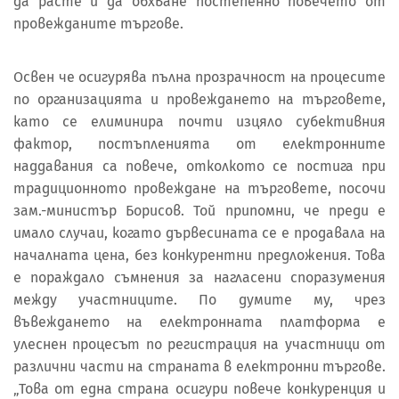
да расте и да обхване постепенно повечето от
провежданите търгове.
Освен че осигурява пълна прозрачност на процесите
по организацията и провеждането на търговете,
като се елиминира почти изцяло субективния
фактор, постъпленията от електронните
наддавания са повече, отколкото се постига при
традиционното провеждане на търговете, посочи
зам.-министър Борисов. Той припомни, че преди е
имало случаи, когато дървесината се е продавала на
началната цена, без конкурентни предложения. Това
е пораждало съмнения за нагласени споразумения
между участниците. По думите му, чрез
въвеждането на електронната платформа е
улеснен процесът по регистрация на участници от
различни части на страната в електронни търгове.
„Това от една страна осигури повече конкуренция и