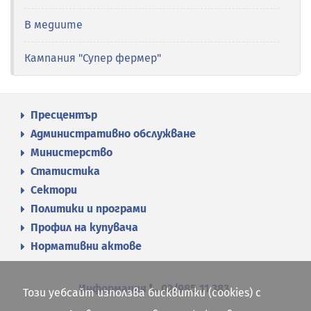
В медиите
Кампания "Супер фермер"
Пресцентър
Административно обслужване
Министерство
Статистика
Сектори
Политики и програми
Профил на купувача
Нормативни актове
Информация
02/985 11 383
Този уебсайт използва бисквитки (cookies) с