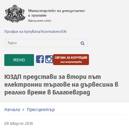
Профил на купувача
|
Контакти
|
EN
СИГНАЛ ЗА КОРУПЦИЯ
TOGGLE
МЕНЮ
или злоупотреби
NAVIGATION
ЮЗДП представи за втори път
електронни търгове на дървесина в
реално време в Благоевград
Начало
Пресцентър
09 Август 2016