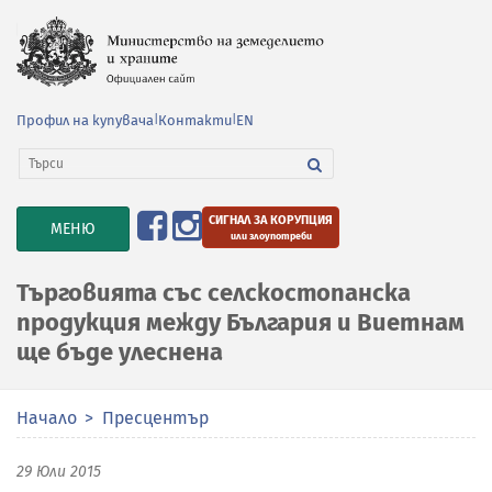
Профил на купувача
|
Контакти
|
EN
СИГНАЛ ЗА КОРУПЦИЯ
TOGGLE
МЕНЮ
или злоупотреби
NAVIGATION
Търговията със селскостопанска
продукция между България и Виетнам
ще бъде улеснена
Начало
Пресцентър
29 Юли 2015