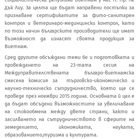
Дък Лиу. За целта ще бъдат направени постъпки за
признаване сертификатите за фито-санитарен
контрол и ветеринаро-мединцински контрол, като
по този начин българските производители ще имат
възможност да изнасят своята продукция за
Виетнам.
Сред другите обсъждани теми бе и подготовката и
провеждането на 23-тата сесия на
Междуправителствената българо-виетнамска
смесена комисия за търговско-икономическо и
научно-техническо сътрудничество, която ще се
проведе през ноември 2015 година. Основната й цел е
да бъдат обсъдени възможностите за увеличаване
на стокообмена между двете страни, както и
засилването на сътрудничеството в сферите на
земеделието, икономиката, науката,
образованието,туризма и културата.