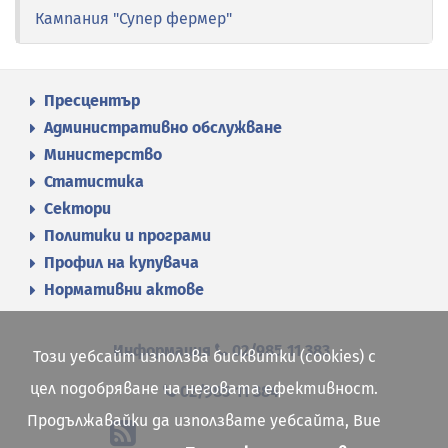
Кампания "Супер фермер"
Пресцентър
Административно обслужване
Министерство
Статистика
Сектори
Политики и програми
Профил на купувача
Нормативни актове
Информация
02/985 11 383
Този уебсайт използва бисквитки (cookies) с
цел подобряване на неговата ефективност.
02/985 11 384
Продължавайки да използвате уебсайта, Вие