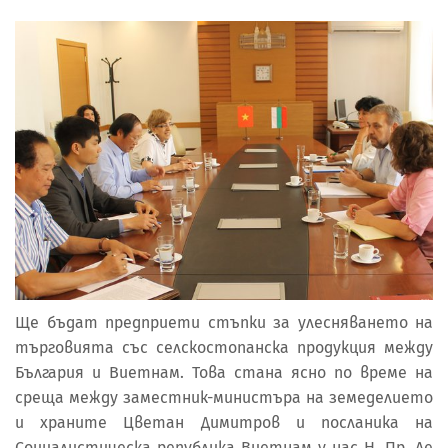
Ще бъдат предприети стъпки за улесняването на
търговията със селскостопанска продукция между
България и Виетнам. Това стана ясно по време на
среща между заместник-министърa на земеделието
и храните Цветан Димитров и посланика на
Социалистическа република Виетнам у нас Н. Пр. Ле