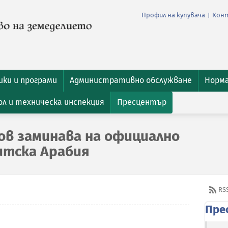
Профил на купувача
Кон
|
ки и програми
Административно обслужване
Норм
л и техническа инспекция
Пресцентър
в заминава на официално
итска Арабия
RS
Пре