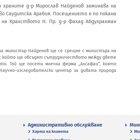
 храните д-р Мирослав Найденов заминава на
во Саудитска Арабия. Посещението е по покана
на Кралството Н. Пр. д-р Фахад Абдулрахман
та министър Найденов ще се срещне с министъра на
 с който ще обсъдят сътрудничеството между двете
то. Той ще посети млечна ферма „Алсафаи”, която
 Научно-изследователски център за дивата природа
Административно обслужване
Мин
Харта на клиента
Ми