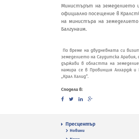
Министърът на земеделието и
официално посещение в Кралст
на министъра на земеделието 
Балгунаим.
По време на двудневната си визи
земеделието на Саудитска Арабия,
държави в областта на земеделие
намира се в Провинция Алхардж и
„Крал Халид”.
Сподели в:
Пресцентър
Новини