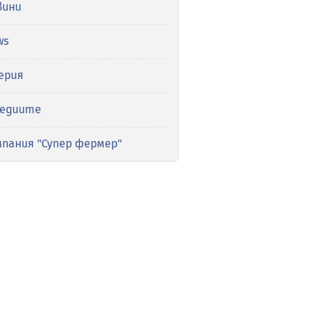
вини
ws
ерия
медиите
мпания "Супер фермер"