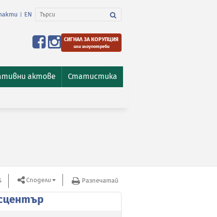
такти
EN
|
СИГНАЛ ЗА КОРУПЦИЯ
или злоупотреби
ативни актове
Статистика
Сподели
S
Разпечатай
сцентър