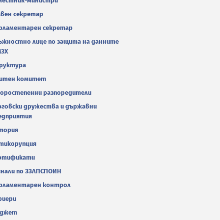
местник-министри
авен секретар
рламентарен секретар
ъжностно лице по защита на данните
МЗХ
руктура
итен комитет
оростепенни разпоредители
рговски дружества и държавни
едприятия
тория
тикорупция
ртификати
гнали по ЗЗЛПСПОИН
рламентарен контрол
риери
джет