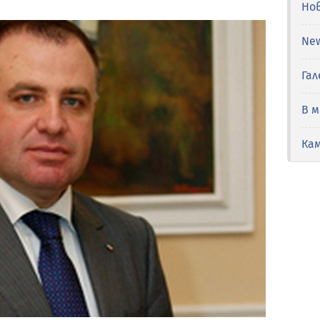
Но
Ne
Гал
В 
Ка