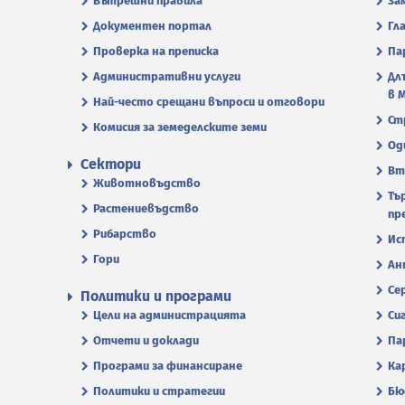
Вътрешни правила
За
Документен портал
Гл
Проверка на преписка
Па
Административни услуги
Дл
в 
Най-често срещани въпроси и отговори
Ст
Комисия за земеделските земи
Од
Сектори
Вт
Животновъдство
Тъ
Растениевъдство
пр
Рибарство
Ис
Гори
Ан
Се
Политики и програми
Цели на администрацията
Си
Отчети и доклади
Па
Програми за финансиране
Ка
Политики и стратегии
Бю