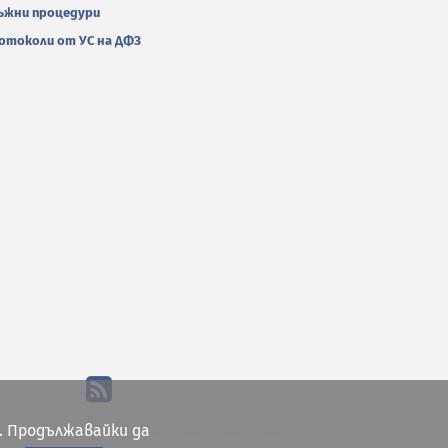
ъжни процедури
отоколи от УС на ДФЗ
. Продължавайки да