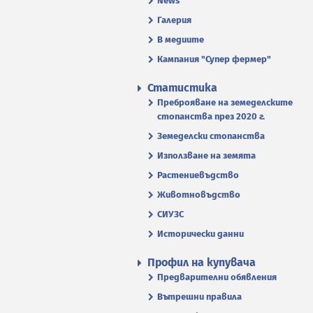
News
Галерия
В медиите
Кампания "Супер фермер"
Статистика
Преброяване на земеделските
стопанства през 2020 г.
Земеделски стопанства
Използване на земята
Растениевъдство
Животновъдство
СИУЗС
Исторически данни
Профил на купувача
Предварителни обявления
Вътрешни правила