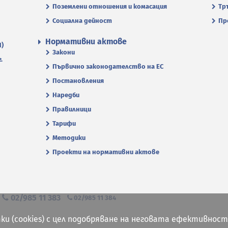
Поземлени отношения и комасация
Тр
Социална дейност
Пр
Нормативни актове
П)
Закони
.
Първично законодателство на ЕС
Постановления
Наредби
Правилници
Тарифи
Методики
Проекти на нормативни актове
я
02/985 11 383
02/985 11 384
ки (cookies) с цел подобряване на неговата ефективност