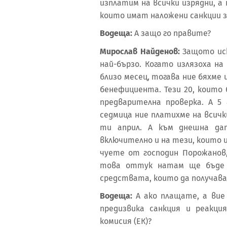
изплатим на всички изрядни, а
които имат наложени санкции з
Водеща:
А защо го правите?
Мирослав Найденов:
Защото ис
най-бързо. Когато излязоха н
близо месец, тогава ние бяхме 
бенефициента. Тези 20, които 
предварителна проверка. А 5
седмица ние платихме на всичк
ти април. А към днешна дат
включително и на тези, които 
чуете от господин Порожанов,
това оттук натам ще бъде
средствата, които да получава
Водеща:
А ако плащате, а вие
предизвика санкция и реакц
комисия (ЕК)?