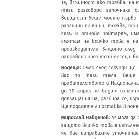
Те, всъщност ако трябва, наи
тези разговори започнаха о
всъщност беше моето първо п
различни причини, тогава, той
сега. И отново повтарям, им
смятам че всичко това е нап
производители. Защото след
направено през този месец и ви
Водеща:
Само след секунди ще 
вас по тази тема. Беше н
правителството и Национална
до 30 април не бъдат изплате
доплащания на, разбира се, и
Ще подадете ли оставка в поне
Мирослав Найденов:
Аз мога да
защото всичко това е изпълнен
че вие направихте уточнение