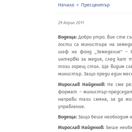
Начало
Пресцентър
29 Април 2011
Водеща:
Добро утро. вие сте съ
гости са министъра на земед
шеф на фонд „Земеделие” – 
интервю за медия, след кат т
този горещ стол. Ще видим сле
министър. Защо преди един мес
Мирослав Найденов:
Не сме ря
формат – министър-председате
направи тази смяна, за да мо
управление.
Водеща:
Защо беше необходим н
Мирослав Найденов:
Беше необх