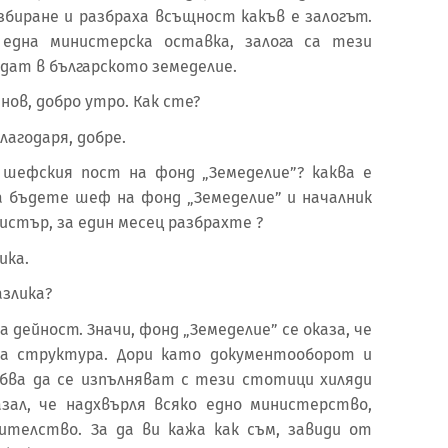
збиране и разбраха всъщност какъв е залогът.
една министерска оставка, залога са тези
дат в българското земеделие.
нов, добро утро. Как сте?
лагодаря, добре.
 шефския пост на фонд „Земеделие”? каква е
а бъдете шеф на фонд „Земеделие” и началник
истър, за един месец разбрахте ?
ика.
азлика?
 дейност. Значи, фонд „Земеделие” се оказа, че
на структура. Дори като документооборот и
бва да се изпълняват с тези стотици хиляди
зал, че надхвърля всяко едно министерство,
телство. За да ви кажа как съм, завиди от