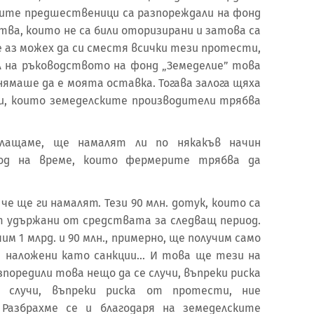
оите предшественици са разпореждали на фонд
тва, които не са били оторизирани и затова са
че аз можех да си сместя всички тези протести,
ил на ръководството на фонд „Земеделие” това
 нямаше да е моята оставка. Тогава залога щяха
и, които земеделските производители трябва
плащаме, ще намалят ли по някакъв начин
иод на време, които фермерите трябва да
 че ще ги намалят. Тези 90 млн. дотук, които са
т удържани от средствата за следващ период.
им 1 млрд. и 90 млн., примерно, ще получим само
ни наложени като санкции... И това ще тези на
поредили това нещо да се случи, въпреки риска
 случи, въпреки риска от протести, ние
Разбрахме се и благодаря на земеделските