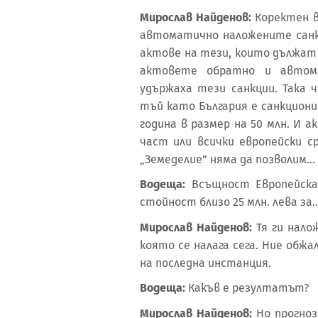
Мирослав Найденов:
Коректен в
автоматично наложените санк
актове на тези, които дължат 
актовете обратно и автом
удържаха тези санкции. Така 
тъй като България е санкционира
година в размер на 50 млн. И 
част или всички европейски с
„Земеделие” няма да позволим...
Водеща:
Всъщност Европейска
стойност близо 25 млн. лева за..
Мирослав Найденов:
Тя ги нало
която се налага сега. Ние обж
на последна инстанция.
Водеща:
Какъв е резултатът?
Мирослав Найденов:
Но прогно