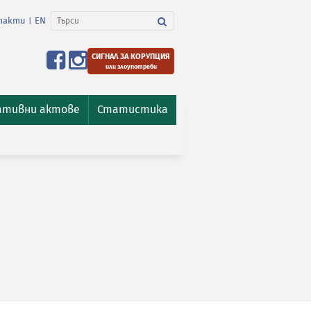
такти
EN
|
СИГНАЛ ЗА КОРУПЦИЯ
или злоупотреби
ативни актове
Статистика