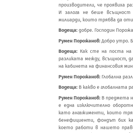
производители, че проявиха ра
И залога не беше всъщност 
милиарди, които трябва да оти
Водеща:
добре. Господин Порожа
Румен Порожанов:
Добро утро. Б
Водеща:
Как сте на поста на
разликата между, всъщност, д
на кабинета на финансовия мин
Румен Порожанов:
Глобална разл
Водеща:
В какво е глобалната р
Румен Порожанов:
В предмета на
е една изключително оборот
като ангажименти, които тря
бенефициенти, фондът бих ка
което работи в нашето прави