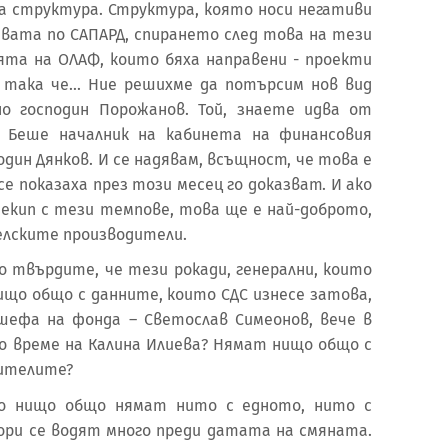
ка структура. Структура, която носи негативи
вата по САПАРД, спирането след това на тези
ята на ОЛАФ, които бяха направени - проекти
, така че... Ние решихме да потърсим нов вид
но господин Порожанов. Той, знаете идва от
 Беше началник на кабинета на финансовия
дин Дянков. И се надявам, всъщност, че това е
е показаха през този месец го доказват. И ако
екип с тези темпове, това ще е най-доброто,
елските производители.
о твърдите, че тези рокади, генерални, които
нищо общо с данните, които СДС изнесе затова,
шефа на фонда – Светослав Симеонов, вече в
о време на Калина Илиева? Нямат нищо общо с
ителите?
о нищо общо нямат нито с едното, нито с
вори се водят много преди датата на смяната.