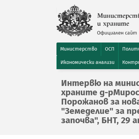
Министерство
ОСП
Полити
Икономически анализи
Контро
Интервю на минис
храните д-рМирос
Порожанов за нов
"Земеделие" за п
започва", БНТ, 29 а