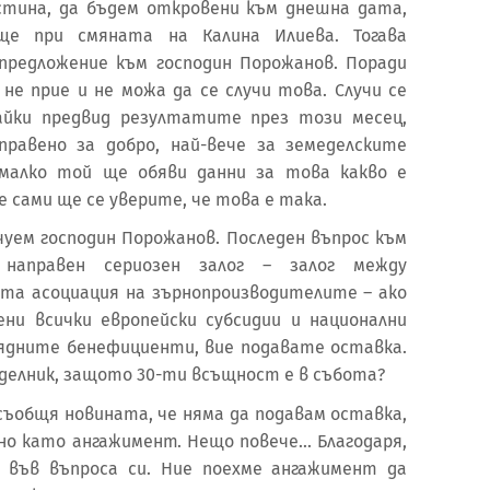
стина, да бъдем откровени към днешна дата,
ще при смяната на Калина Илиева. Тогава
редложение към господин Порожанов. Поради
 не прие и не можа да се случи това. Случи се
айки предвид резултатите през този месец,
равено за добро, най-вече за земеделските
 малко той ще обяви данни за това какво е
е сами ще се уверите, че това е така.
чуем господин Порожанов. Последен въпрос към
аправен сериозен залог – залог между
та асоциация на зърнопроизводителите – ако
ни всички европейски субсидии и национални
зрядните бенефициенти, вие подавате оставка.
делник, защото 30-ти всъщност е в събота?
 съобщя новината, че няма да подавам оставка,
о като ангажимент. Нещо повече... Благодаря,
 във въпроса си. Ние поехме ангажимент да