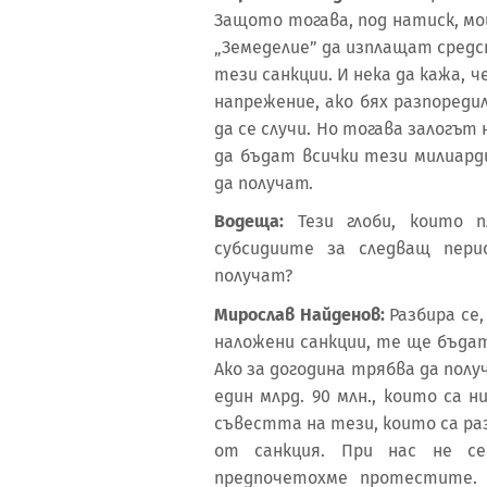
Защото тогава, под натиск, м
„Земеделие” да изплащат средс
тези санкции. И нека да кажа, 
напрежение, ако бях разпоред
да се случи. Но тогава залогът
да бъдат всички тези милиард
да получат.
Водеща:
Тези глоби, които 
субсидиите за следващ пер
получат?
Мирослав Найденов:
Разбира се,
наложени санкции, те ще бъда
Ако за догодина трябва да получ
един млрд. 90 млн., които са 
съвестта на тези, които са раз
от санкция. При нас не се
предпочетохме протестите. 