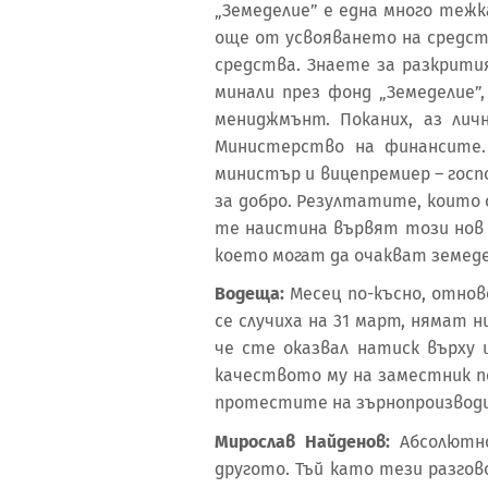
„Земеделие” е една много теж
още от усвояването на средст
средства. Знаете за разкрити
минали през фонд „Земеделие”
мениджмънт. Поканих, аз лич
Министерство на финансите.
министър и вицепремиер – госпо
за добро. Резултатите, които с
те наистина вървят този нов 
което могат да очакват земед
Водеща:
Месец по-късно, отнов
се случиха на 31 март, нямат 
че сте оказвал натиск върху 
качеството му на заместник п
протестите на зърнопроизвод
Мирослав Найденов:
Абсолютн
другото. Тъй като тези разго