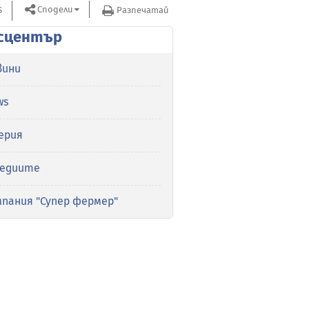
Сподели
S
Разпечатай
сцентър
вини
ws
ерия
медиите
мпания "Супер фермер"