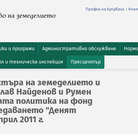
Профил на купувача
Кон
|
ки и програми
Административно обслужване
Норм
л и техническа инспекция
Пресцентър
търа на земеделието и
лав Найденов и Румен
ата политика на фонд
редаването "Денят
прил 2011 г.