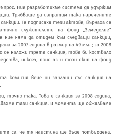
ъпрос. Ние разработихме система да удържим
ции. Трябваше да изпратим така наречените
санкции. Те подписаха тези актове, върнаха се
атично служителите на фонд „Земеделие”
че ние няма да отидем към следващи санкции,
на за 2007 година в размер на 49 млн.; за 2008
ако се наложи трета санкция, това би коствало
редства, никога, поне аз и този екип на фонд
та комисия вече ни заплаши със санкция на
.
жи, точно така. Това е санкция за 2008 година,
алвахме тази санкция. В момента ще обжалваме
зите са, че тя наистина ще бъде потвърдена.