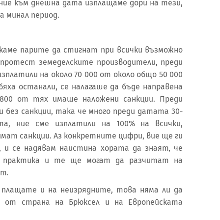
 ние към днешна дата изплащаме дори на тези,
а минал период.
каме парите да стигнат при всички възможно
а протест земеделските производители, преди
изплатили на около 70 000 от около общо 50 000
бяха останали, се налагаше да бъде направена
 800 от тях имаше наложени санкции. Преди
и без санкции, така че много преди датата 30-
а, ние сме изплатили на 100% на всички,
имат санкции. Аз конкретните цифри, вие ще ги
 и се надявам наистина хората да знаят, че
 практика и те ще могат да разчитат на
т.
 плащате и на неизрядните, това няма ли да
ия от страна на Брюксел и на Европейската