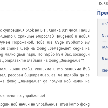
RS
Пре
Но
с сутрешния блок на БНТ. Стана 8.11 часа. Наши
Ne
елието и храните Мирослав Найденов и новия
Румен Порожанов. Това ще бъде първото му
Гал
ой стана шеф на фонд „Земеделие”, седна на
д малко дали пари. Но първо към вас, господин
В 
ец отрязахте главата на фонд „Земеделие”?
зали ничии глави. Решихме и то решихме във
Ка
л, ресорен вицепремиер, аз, че трябва да се
же фонд „Земеделие” да получи нов начин на
ов начин на управление?
одим нов начин на управление, тъй като фонд