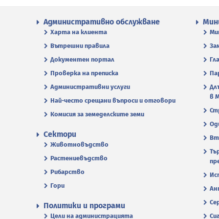
Административно обслужване
Мин
Харта на клиента
Ми
Вътрешни правила
За
Документен портал
Гл
Проверка на преписка
Па
Административни услуги
Дл
в 
Най-често срещани въпроси и отговори
Ст
Комисия за земеделските земи
Од
Сектори
Вт
Животновъдство
Тъ
Растениевъдство
пр
Рибарство
Ис
Гори
Ан
Се
Политики и програми
Цели на администрацията
Си