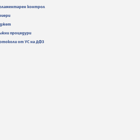
рламентарен контрол
риери
джет
ъжни процедури
отоколи от УС на ДФЗ