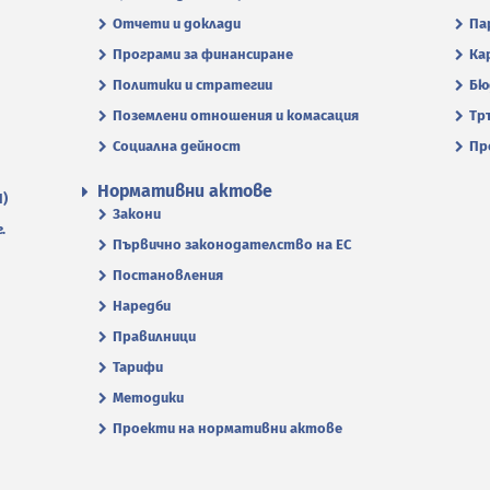
Отчети и доклади
Па
Програми за финансиране
Ка
Политики и стратегии
Бю
Поземлени отношения и комасация
Тр
Социална дейност
Пр
Нормативни актове
П)
Закони
.
Първично законодателство на ЕС
Постановления
Наредби
Правилници
Тарифи
Методики
Проекти на нормативни актове