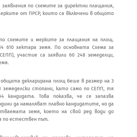
а заявления по схемите за директни плащания,
мерките от ПРСР, които са включени в общото
по схемите и мерките за плащания на площ.
14 610 хектара земя. По основната Схема за
СЕПП), участие са заявили 60 248 земеделци,
емя.
8 общата декларирана площ беше в размер на 3
451 земеделски стопани, като само по СЕПП, тя
64 кандидата. Това показва, че се запазва
дини да намаляват плавно кандидатите, но да
отваемата земя, което на свой ред води до
а по естествен път.