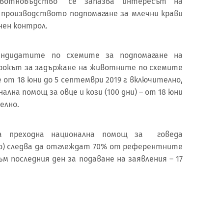
отновъдство“ се запазва интересът на
производството подпомагане за млечни крави
нен контрол.
андидатите по схемите за подпомагане на
 срокът за задържане на животните по схемите
е от 18 юни до 5 септември 2019 г. включително,
ална помощ за овце и кози (100 дни) – от 18 юни
елно.
а преходна национална помощ за говеда
о) следва да отглеждат 70% от референтните
 последния ден за подаване на заявления – 17