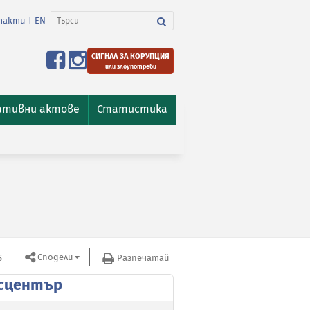
такти
EN
|
СИГНАЛ ЗА КОРУПЦИЯ
или злоупотреби
ативни актове
Статистика
Сподели
S
Разпечатай
сцентър