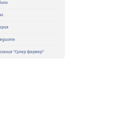
вини
ws
ерия
медиите
мпания "Супер фермер"