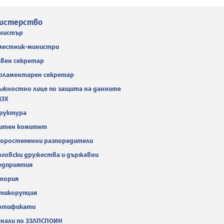
истерство
нистър
местник-министри
авен секретар
рламентарен секретар
ъжностно лице по защита на данните
МЗХ
руктура
итен комитет
оростепенни разпоредители
рговски дружества и държавни
едприятия
тория
тикорупция
ртификати
гнали по ЗЗЛПСПОИН