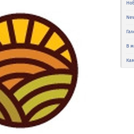
Но
Ne
Гал
В 
Ка