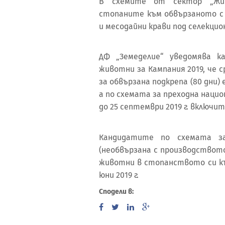
В схемите от сектор „Жив
стопаните към обвързаното с 
и месодайни крави под селекцио
ДФ „Земеделие“ уведомява к
животни за Кампания 2019, че
за обвързана подкрепа (80 дни) 
а по схемата за преходна национ
до 25 септември 2019 г. включит
Кандидатите по схемата з
(необвързана с производствот
животни в стопанството си към
юни 2019 г.
Сподели в: