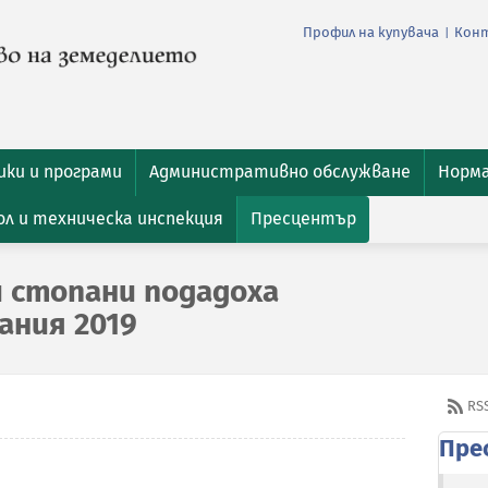
Профил на купувача
Кон
|
ки и програми
Административно обслужване
Норм
л и техническа инспекция
Пресцентър
и стопани подадоха
ания 2019
RS
Пре