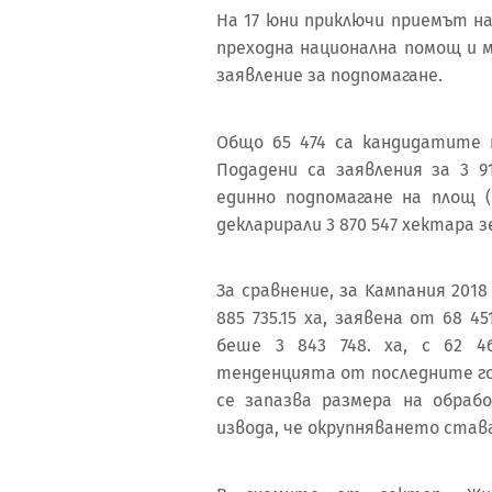
На 17 юни приключи приемът н
преходна национална помощ и 
заявление за подпомагане.
Общо 65 474 са кандидатите 
Подадени са заявления за 3 9
единно подпомагане на площ (
декларирали 3 870 547 хектара з
За сравнение, за Kампания 201
885 735.15 ха, заявена от 68 
беше 3 843 748. ха, с 62 4
тенденцията от последните го
се запазва размера на обраб
извода, че окрупняването став