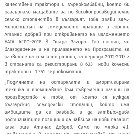
качествени трактори и зърнокомбайни, което би
разгърнало мащабите за по-високопроизводително
селско стопанство в България”. Това заяви зам.-
министърът на земеделието, храните и горите
Атанас Добрев при откриването на изложението
БАТА АГРО–2018 в Стара Загора. Той посочи, че
благодарение и на прилагането на Програмата за
развитие на селските райони, за периода 2012-2017 г.
в страната са регистрирани 8 623 нови колесни
трактори и 1 351 зърнокомбайни.
„Подмяната на остарялата и амортизирана
техника и преминаване към съвременни начини на
производство е това, от което се нуждае
българския земеделски стопанин, който има
амбициите да се развива и да затвърждава
постигнатите позиции и да навлиза на нови пазари”,
каза още Атанас Добрев. Само по мярка 4.1.