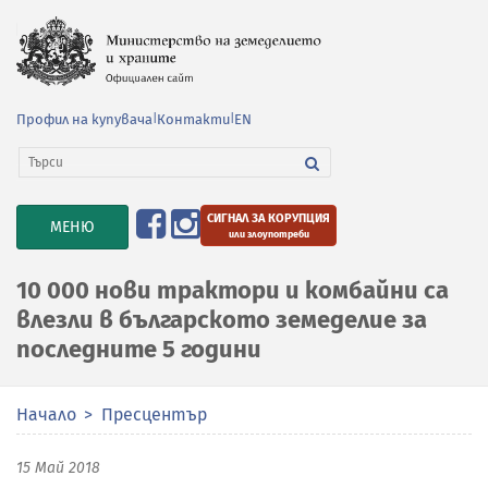
Профил на купувача
|
Контакти
|
EN
СИГНАЛ ЗА КОРУПЦИЯ
TOGGLE
МЕНЮ
или злоупотреби
NAVIGATION
10 000 нови трактори и комбайни са
влезли в българското земеделие за
последните 5 години
Начало
Пресцентър
15 Май 2018