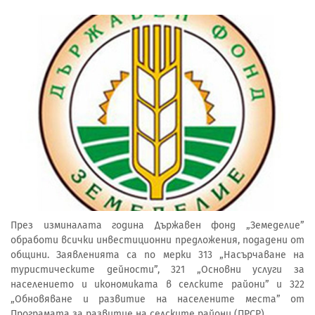
През изминалата година Държавен фонд „Земеделие”
обработи всички инвестиционни предложения, подадени от
общини. Заявленията са по мерки 313 „Насърчаване на
туристическите дейности”, 321 „Основни услуги за
населението и икономиката в селските райони” и 322
„Обновяване и развитие на населените места” от
Програмата за развитие на селските райони (ПРСР).