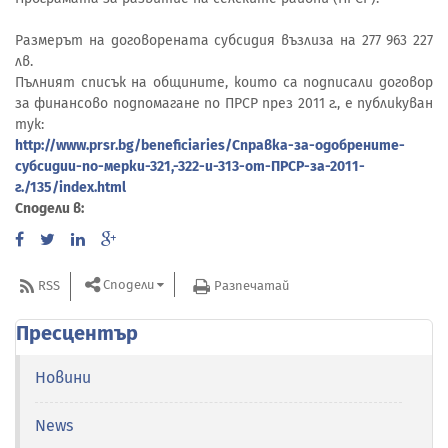
Размерът на договорената субсидия възлиза на 277 963 227
лв.
Пълният списък на общините, които са подписали договор
за финансово подпомагане по ПРСР през 2011 г., е публикуван
тук:
http://www.prsr.bg/beneficiaries/Справка-за-одобрените-
субсидии-по-мерки-321,-322-и-313-от-ПРСР-за-2011-
г./135/index.html
Сподели в:
Сподели
RSS
Разпечатай
Пресцентър
Новини
News