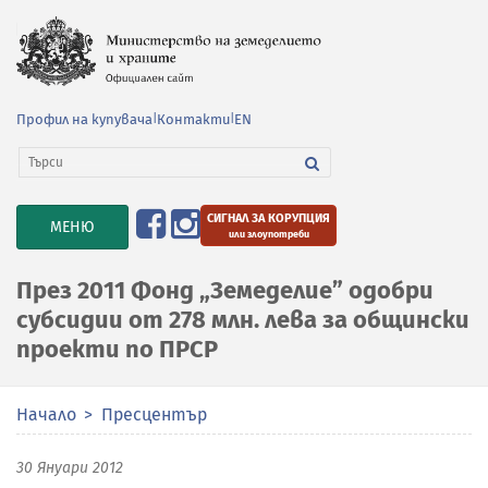
Профил на купувача
|
Контакти
|
EN
СИГНАЛ ЗА КОРУПЦИЯ
TOGGLE
МЕНЮ
или злоупотреби
NAVIGATION
През 2011 Фонд „Земеделие” одобри
субсидии от 278 млн. лева за общински
проекти по ПРСР
Начало
Пресцентър
30 Януари 2012