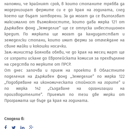
напомни, че крайният срок, в които стопаните трябва да
модернизират фермите си е до края на годината, след
което ще бъдат затворени. За да могат да се възползват
максимално от възможностите, които дава мярка 121 от
Държавен фонд „Земеделие” ще се отпуска инвестиционен
кредит. По мярката ще могат да кандидатстват и
земеделски стопани, които имат ферми за отглеждане на
свине майки и кокошки носачки.
Зам.-министър Боянова обяви, че до края на месец март ще
се изпрати искане до Европейската комисия за прехвърляне
на средства по мерките от ПРСР.
От днес започва и прием на проекти в Областните
поделения на Държавен фонд „Земеделие” по мярка 122
„Подобряване на икономическата стойност на горите” и
по мярка 142 „Създаване на организации на
производителите”. Приемът по тези две мерки от
Програмата ще бъде да края на годината.
Сподели в: