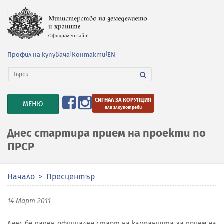
Профил на купувача
|
Контакти
|
EN
СИГНАЛ ЗА КОРУПЦИЯ
TOGGLE
МЕНЮ
или злоупотреби
NAVIGATION
Днес стартира прием на проекти по
ПРСР
Начало
Пресцентър
14 Март 2011
Днес бе даден официален старт на кампанията за прием на