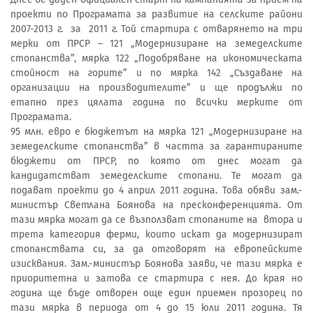
проекти по Програмата за развитие на селските райони
2007-2013 г. за 2011 г. Той стартира с отварянето на три
мерки от ПРСР – 121 „Модернизиране на земеделските
стопанства”, мярка 122 „Подобряване на икономическата
стойност на горите” и по мярка 142 „Създаване на
организации на производителите” и ще продължи по
етапно през цялата година по всички мерките от
Програмата.
95 млн. евро е бюджетът на мярка 121 „Модернизиране на
земеделските стопанства” в частта за гарантираните
бюджети от ПРСР, по която от днес могат да
кандидатстват земеделските стопани. Те могат да
подават проекти до 4 април 2011 година. Това обяви зам.-
министър Светлана Боянова на пресконференцията. От
тази мярка могат да се възползват стопаните на втора и
трета категория ферми, които искат да модернизират
стопанствата си, за да отговорят на европейските
изисквания. Зам.-министър Боянова заяви, че тази мярка е
приоритетна и затова се стартира с нея. До края но
година ще бъде отворен още един приемен прозорец по
тази мярка в периода от 4 до 15 юли 2011 година. Тя