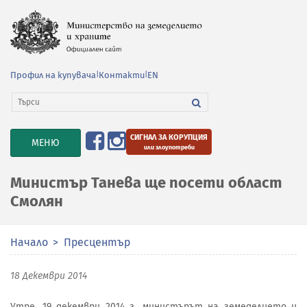
Профил на купувача
|
Контакти
|
EN
СИГНАЛ ЗА КОРУПЦИЯ
TOGGLE
МЕНЮ
или злоупотреби
NAVIGATION
Министър Танева ще посети област
Смолян
Начало
Пресцентър
18 Декември 2014
Утре, 19 декември 2014 г., министърът на земеделието и