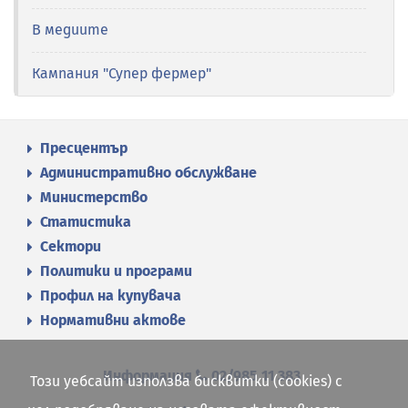
В медиите
Кампания "Супер фермер"
Пресцентър
Административно обслужване
Министерство
Статистика
Сектори
Политики и програми
Профил на купувача
Нормативни актове
Информация
02/985 11 383
Този уебсайт използва бисквитки (cookies) с