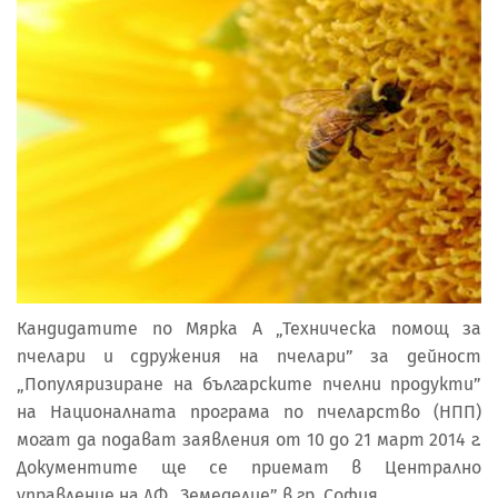
Кандидатите по Мярка А „Техническа помощ за
пчелари и сдружения на пчелари” за дейност
„Популяризиране на българските пчелни продукти”
на Националната програма по пчеларство (НПП)
могат да подават заявления от 10 до 21 март 2014 г.
Документите ще се приемат в Централно
управление на ДФ „Земеделие” в гр. София.