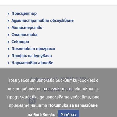
Пресцентър
Административно обслужване
Министерство
Статистика
Сектори
Политики и програми
Профил на купувача
Нормативни актове
Информация
02/985 11 383
Този уебсайт използва бисквитки (cookies) с
цел подобряване на неговата ефективност.
02/985 11 384
Продължавайки да използвате уебсайта, Вие
приемате нашата
Политика за използване
Карта на сайта
на бисквитки
Разбрах