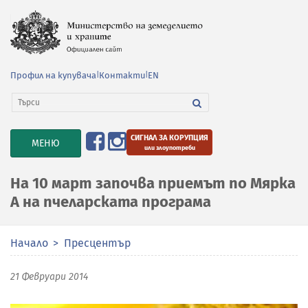
Профил на купувача
|
Контакти
|
EN
СИГНАЛ ЗА КОРУПЦИЯ
TOGGLE
МЕНЮ
или злоупотреби
NAVIGATION
На 10 март започва приемът по Мярка
А на пчеларската програма
Начало
Пресцентър
21 Февруари 2014