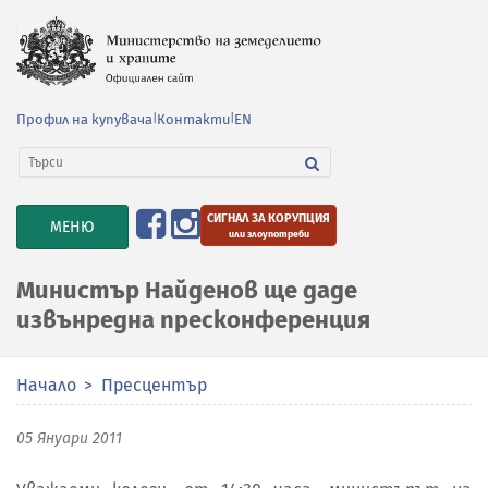
Профил на купувача
|
Контакти
|
EN
СИГНАЛ ЗА КОРУПЦИЯ
TOGGLE
МЕНЮ
или злоупотреби
NAVIGATION
Министър Найденов ще даде
извънредна пресконференция
Начало
Пресцентър
05 Януари 2011