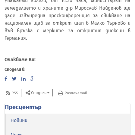
Уважаеми колеги, от 14:30 часа, министърът на
земеделието и храните д-р Мирослав Найденов ще
даде извънредна пресконференция за свикване на
национален щаб за открит шап в Малко Търново и
във връзка с мерките за открития диоксин в
Германия.
Очакваме Ви!
Сподели в:
Сподели
RSS
Разпечатай
Пресцентър
Новини
News