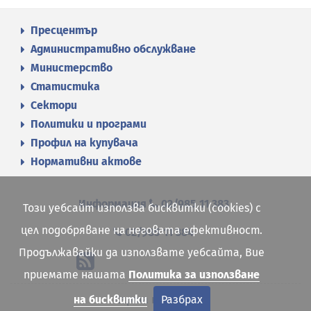
Пресцентър
Административно обслужване
Министерство
Статистика
Сектори
Политики и програми
Профил на купувача
Нормативни актове
Информация
02/985 11 383
Този уебсайт използва бисквитки (cookies) с
цел подобряване на неговата ефективност.
02/985 11 384
Продължавайки да използвате уебсайта, Вие
приемате нашата
Политика за използване
Карта на сайта
на бисквитки
Разбрах