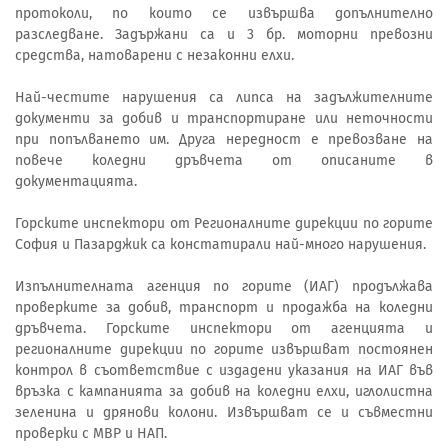
протоколи, по които се извършва допълнително
разследване. Задържани са и 3 бр. моторни превозни
средства, натоварени с незаконни елхи.
Най-честите нарушения са липса на задължителните
документи за добив и транспортиране или неточности
при попълването им. Друга нередност е превозване на
повече коледни дръвчета от описаните в
документацията.
Горските инспектори от Регионалните дирекции по горите
София и Пазарджик са констатирали най-много нарушения.
Изпълнителната агенция по горите (ИАГ) продължава
проверките за добив, транспорт и продажба на коледни
дръвчета. Горските инспектори от агенцията и
регионалните дирекции по горите извършват постоянен
контрол в съответствие с издадени указания на ИАГ във
връзка с кампанията за добив на коледни елхи, иглолистна
зеленина и дрянови колони. Извършват се и съвместни
проверки с МВР и НАП.