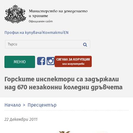
Профил на купувача
|
Контакти
|
EN
СИГНАЛ ЗА КОРУПЦИЯ
TOGGLE
МЕНЮ
или злоупотреби
NAVIGATION
Горските инспектори са задържали
над 670 незаконни коледни дръвчета
Начало
Пресцентър
22 Декември 2011