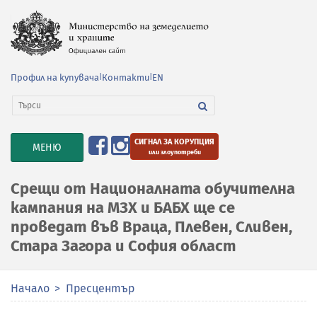
Профил на купувача
|
Контакти
|
EN
СИГНАЛ ЗА КОРУПЦИЯ
TOGGLE
МЕНЮ
или злоупотреби
NAVIGATION
Срещи от Националната обучителна
кампания на МЗХ и БАБХ ще се
проведат във Враца, Плевен, Сливен,
Стара Загора и София област
Начало
Пресцентър