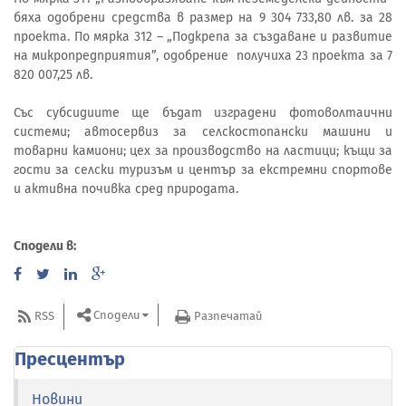
бяха одобрени средства в размер на 9 304 733,80 лв. за 28
проекта. По мярка 312 – „Подкрепа за създаване и развитие
на микропредприятия”, одобрение получиха 23 проекта за 7
820 007,25 лв.
Със субсидиите ще бъдат изградени фотоволтаични
системи; автосервиз за селскостопански машини и
товарни камиони; цех за производство на ластици; къщи за
гости за селски туризъм и център за екстремни спортове
и активна почивка сред природата.
Сподели в:
Сподели
RSS
Разпечатай
Пресцентър
Новини