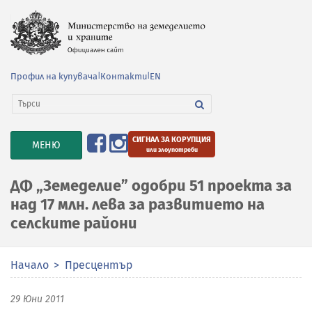
Профил на купувача
|
Контакти
|
EN
СИГНАЛ ЗА КОРУПЦИЯ
TOGGLE
МЕНЮ
или злоупотреби
NAVIGATION
ДФ „Земеделие” одобри 51 проекта за
над 17 млн. лева за развитието на
селските райони
Начало
Пресцентър
29 Юни 2011