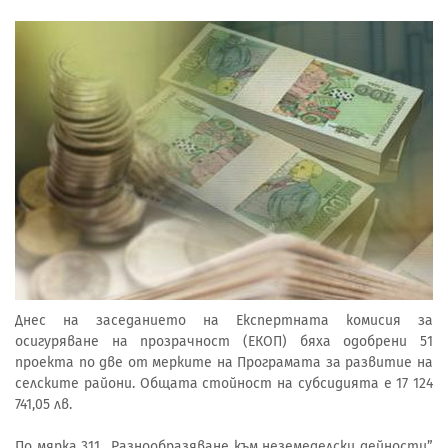
Днес на заседанието на Експертната комисия за
осигуряване на прозрачност (ЕКОП) бяха одобрени 51
проекта по две от мерките на Програмата за развитие на
селските райони. Общата стойност на субсидията е 17 124
741,05 лв.
По мярка 311 „Разнообразяване към неземеделски дейности”