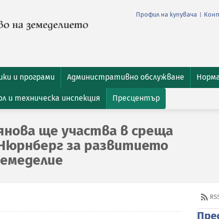
Профил на купувача
Кон
|
ки и програми
Административно обслужване
Норм
л и техническа инспекция
Пресцентър
янова ще участва в среща
Нюрнберг за развитието
земеделие
RS
Пре