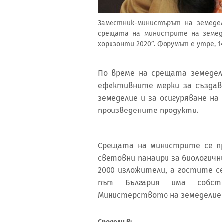
Заместник-министърът на земеде
срещата на министрите на земед
хоризонти 2020”. Форумът е утре, 1
По време на срещата земеде
ефективните мерки за създав
земеделие и за осигуряване н
произведените продукти.
Срещата на министрите се п
световни панаири за биологичн
2000 изложители, а гостите с
път България има собст
Министерството на земедели
Сподели в: