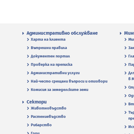
Административно обслужване
Мин
Харта на клиента
Ми
Вътрешни правила
За
Документен портал
Гл
Проверка на преписка
Па
Административни услуги
Дл
в 
Най-често срещани въпроси и отговори
Ст
Комисия за земеделските земи
Од
Сектори
Вт
Животновъдство
Тъ
Растениевъдство
пр
Рибарство
Ис
Гори