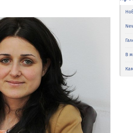
Но
Ne
Гал
В 
Ка