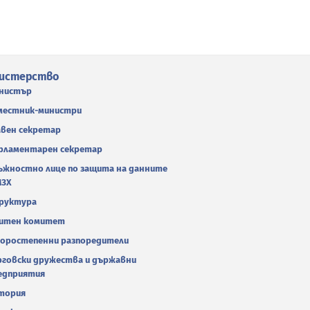
истерство
нистър
местник-министри
авен секретар
рламентарен секретар
ъжностно лице по защита на данните
МЗХ
руктура
итен комитет
оростепенни разпоредители
рговски дружества и държавни
едприятия
тория