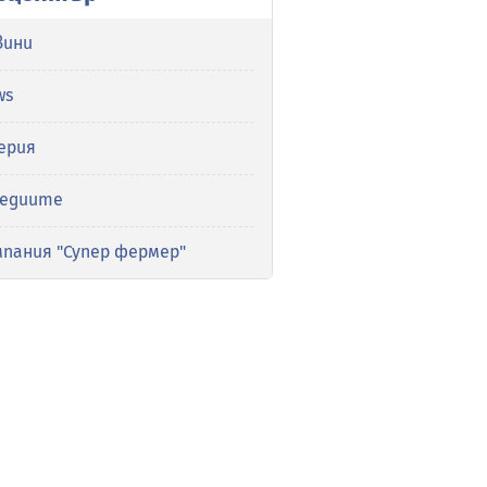
вини
ws
ерия
медиите
мпания "Супер фермер"