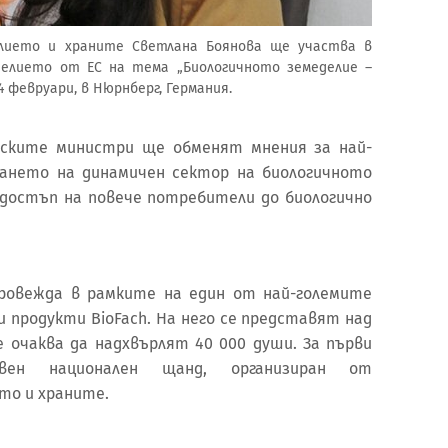
лието и храните Светлана Боянова ще участва в
елието от ЕС на тема „Биологичното земеделие –
4 февруари, в Нюрнберг, Германия.
лските министри ще обменят мнения за най-
ането на динамичен сектор на биологичното
а достъп на повече потребители до биологично
ровежда в рамките на един от най-големите
и продукти BioFach. На него се представят над
е очаква да надхвърлят 40 000 души. За първи
вен национален щанд, организиран от
ето и храните.