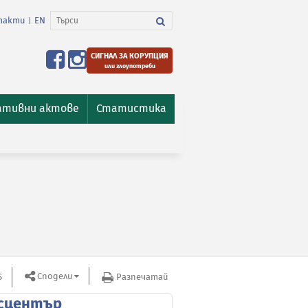
такти
EN
|
СИГНАЛ ЗА КОРУПЦИЯ
или злоупотреби
ативни актове
Статистика
Сподели
S
Разпечатай
сцентър