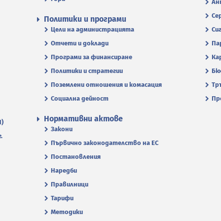
Ан
Се
Политики и програми
Цели на администрацията
Си
Отчети и доклади
Па
Програми за финансиране
Ка
Политики и стратегии
Бю
Поземлени отношения и комасация
Тр
Социална дейност
Пр
Нормативни актове
П)
Закони
.
Първично законодателство на ЕС
Постановления
Наредби
Правилници
Тарифи
Методики