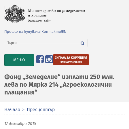
Профил на купувача
|
Контакти
|
EN
СИГНАЛ ЗА КОРУПЦИЯ
TOGGLE
МЕНЮ
или злоупотреби
NAVIGATION
Фонд „Земеделие“ изплати 250 млн.
лева по Мярка 214 „Агроекологични
плащания“
Начало
Пресцентър
17 Декември 2015