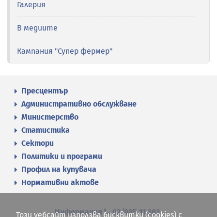
Галерия
В медиите
Кампания "Супер фермер"
Пресцентър
Административно обслужване
Министерство
Статистика
Сектори
Политики и програми
Профил на купувача
Нормативни актове
Информация
02/985 11 383
Този уебсайт използва бисквитки (cookies) с