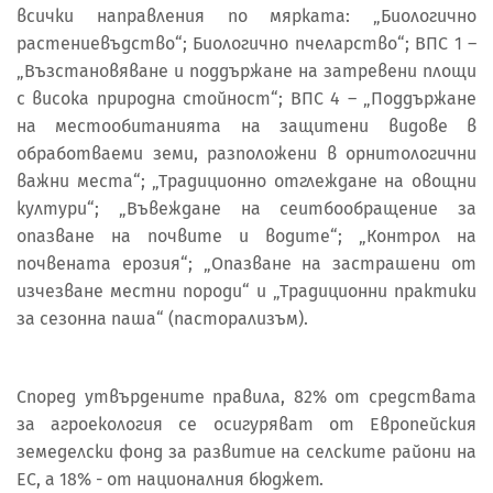
всички направления по мярката: „Биологично
растениевъдство“; Биологично пчеларство“; ВПС 1 –
„Възстановяване и поддържане на затревени площи
с висока природна стойност“; ВПС 4 – „Поддържане
на местообитанията на защитени видове в
обработваеми земи, разположени в орнитологични
важни места“; „Традиционно отглеждане на овощни
култури“; „Въвеждане на сеитбообращение за
опазване на почвите и водите“; „Контрол на
почвената ерозия“; „Опазване на застрашени от
изчезване местни породи“ и „Традиционни практики
за сезонна паша“ (пасторализъм).
Според утвърдените правила, 82% от средствата
за агроекология се осигуряват от Европейския
земеделски фонд за развитие на селските райони на
ЕС, а 18% - от националния бюджет.