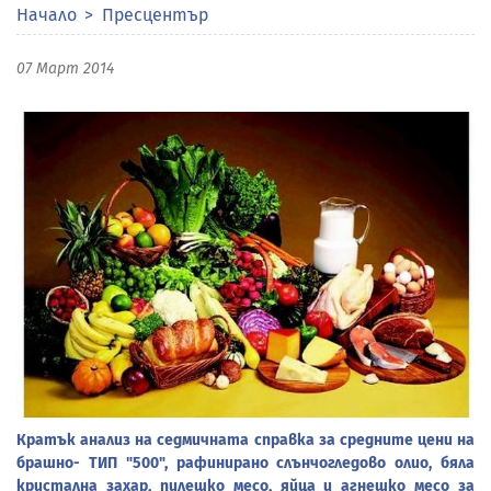
Начало
Пресцентър
07 Март 2014
Кратък анализ на седмичната справка за средните цени на
брашно- ТИП "500", рафинирано слънчогледово олио, бяла
кристална захар, пилешко месо, яйца и агнешко месо за