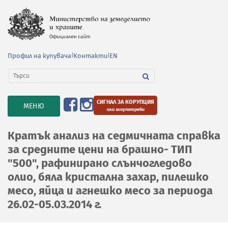
Профил на купувача
|
Контакти
|
EN
СИГНАЛ ЗА КОРУПЦИЯ
TOGGLE
МЕНЮ
или злоупотреби
NAVIGATION
Кратък анализ на седмичната справка
за средните цени на брашно- ТИП
"500", рафинирано слънчогледово
олио, бяла кристална захар, пилешко
месо, яйца и агнешко месо за периода
26.02-05.03.2014 г.