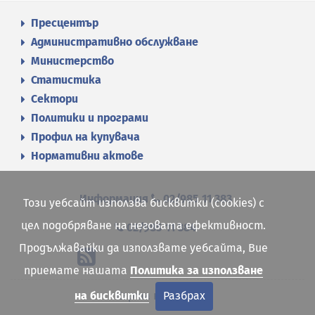
Пресцентър
Административно обслужване
Министерство
Статистика
Сектори
Политики и програми
Профил на купувача
Нормативни актове
Информация
02/985 11 383
Този уебсайт използва бисквитки (cookies) с
цел подобряване на неговата ефективност.
02/985 11 384
Продължавайки да използвате уебсайта, Вие
приемате нашата
Политика за използване
Карта на сайта
на бисквитки
Разбрах